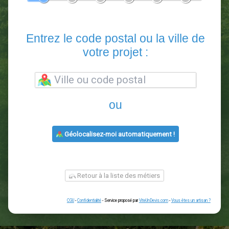
En 5 minutes, demandez
3 devis comparatifs
paysagistes
dans votre région.
Gratuit, sans pub et sans engagement.
1
2
3
4
5
6
Entrez le code postal ou la vill
votre projet :
ou
Géolocalisez-moi automatiquement !