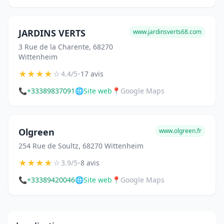
JARDINS VERTS
www.jardinsverts68.com
3 Rue de la Charente, 68270
Wittenheim
★
★
★
★
☆
•
4.4/5
17 avis
📞
+33389837091
🌐
Site web
📍
Google Maps
Olgreen
www.olgreen.fr
254 Rue de Soultz, 68270 Wittenheim
★
★
★
★
☆
•
3.9/5
8 avis
📞
+33389420046
🌐
Site web
📍
Google Maps