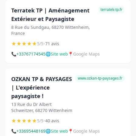
Terratek TP | Aménagement
terratek-tp.fr
Extérieur et Paysagiste
8 Rue du Sundgau, 68270 Wittenheim,
France
★
★
★
★
★
•
5/5
71 avis
📞
+33767174545
🌐
Site web
📍
Google Maps
OZKAN TP & PAYSAGES
www.ozkan-tp-paysages.fr
| L'expérience
paysagiste !
13 Rue du Dr Albert
Schweitzer, 68270 Wittenheim
★
★
★
★
★
•
5/5
40 avis
📞
+33695448169
🌐
Site web
📍
Google Maps