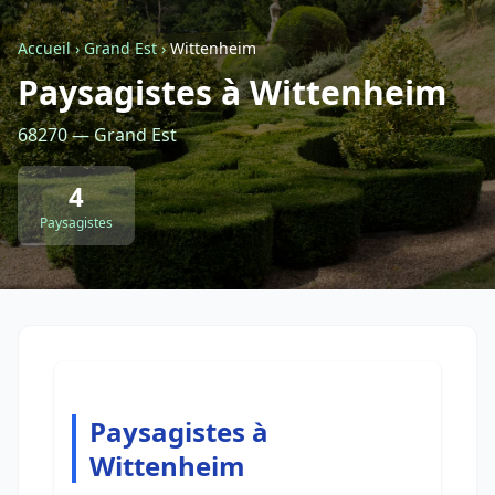
Accueil
›
Grand Est
›
Wittenheim
Retour à la liste des métiers
Paysagistes à Wittenheim
68270 — Grand Est
CGU
-
Confidentialité
- Service proposé par
ViteUnDevis.com
-
Vous êtes
4
Paysagistes
Paysagistes à
Wittenheim