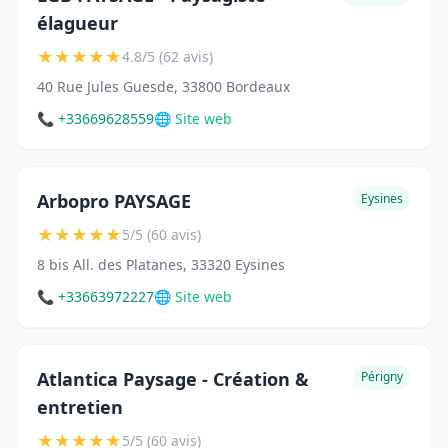
élagueur
★
★
★
★
★
4.8/5 (62 avis)
40 Rue Jules Guesde, 33800 Bordeaux
📞 +33669628559
🌐 Site web
Arbopro PAYSAGE
Eysines
★
★
★
★
★
5/5 (60 avis)
8 bis All. des Platanes, 33320 Eysines
📞 +33663972227
🌐 Site web
Atlantica Paysage - Création &
Périgny
entretien
★
★
★
★
★
5/5 (60 avis)