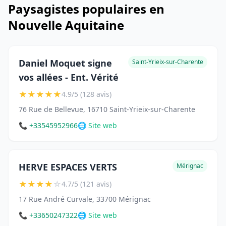
Paysagistes populaires en
Nouvelle Aquitaine
Daniel Moquet signe
Saint-Yrieix-sur-Charente
vos allées - Ent. Vérité
★
★
★
★
★
4.9/5 (128 avis)
76 Rue de Bellevue, 16710 Saint-Yrieix-sur-Charente
📞 +33545952966
🌐 Site web
HERVE ESPACES VERTS
Mérignac
★
★
★
★
☆
4.7/5 (121 avis)
17 Rue André Curvale, 33700 Mérignac
📞 +33650247322
🌐 Site web