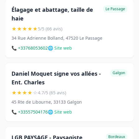
Élagage et abattage, taille de
Le Passage
haie
★
★
★
★
★
5/5 (66 avis)
34 Rue Adrienne Bolland, 47520 Le Passage
📞 +33768053602
🌐 Site web
Daniel Moquet signe vos allées -
Galgon
Ent. Charles
★
★
★
★
☆
4.7/5 (65 avis)
45 Rte de Libourne, 33133 Galgon
📞 +33557504176
🌐 Site web
LGB PAYSAGE - Paysagiste
Bordeaux