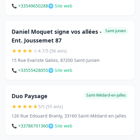
📞 +33549650288
🌐 Site web
Daniel Moquet signe vos allées -
Saint-Junien
Ent. Joussemet 87
★
★
★
★
☆
4.7/5 (56 avis)
15 Rue Evariste Galois, 87200 Saint-Junien
📞 +33555428055
🌐 Site web
Duo Paysage
Saint-Médard-en-Jalles
★
★
★
★
★
5/5 (55 avis)
126 Rue Edouard Branly, 33160 Saint-Médard-en-Jalles
📞 +33786701360
🌐 Site web