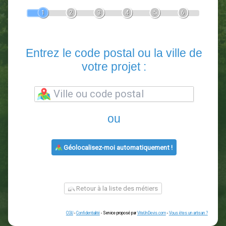
Devis Paysagiste
En 5 minutes, demandez
3 devis comparatifs
paysagistes
dans votre région.
Gratuit, sans pub et sans engagement.
1
2
3
4
5
6
Entrez le code postal ou la vill
votre projet :
ou