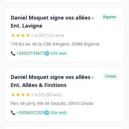
Daniel Moquet signe vos allées -
Biganos
Ent. Lavigne
★
★
★
★
☆
4.3/5 (112 avis)
178 bis Av. de la Côte d'Argent, 33380 Biganos
📞 +33557153671
🌐 Site web
Daniel Moquet signe vos allées -
Cestas
Ent. Allées & Finitions
★
★
★
★
☆
4.5/5 (93 avis)
Parc de Jarry, Rte de Saucats, 33610 Cestas
📞 +33556312323
🌐 Site web