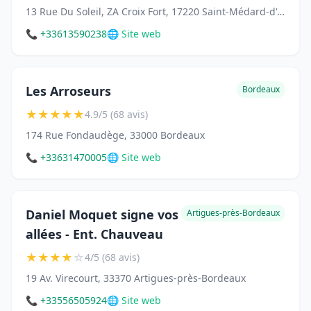
13 Rue Du Soleil, ZA Croix Fort, 17220 Saint-Médard-d'Aunis
📞 +33613590238
🌐 Site web
Les Arroseurs
Bordeaux
★
★
★
★
★
4.9/5 (68 avis)
174 Rue Fondaudège, 33000 Bordeaux
📞 +33631470005
🌐 Site web
Daniel Moquet signe vos
Artigues-près-Bordeaux
allées - Ent. Chauveau
★
★
★
★
☆
4/5 (68 avis)
19 Av. Virecourt, 33370 Artigues-près-Bordeaux
📞 +33556505924
🌐 Site web