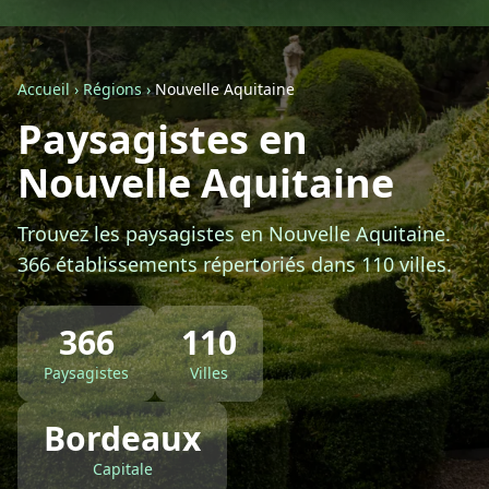
Géolocalisez-moi automatiquement !
Accueil
›
Régions
›
Nouvelle Aquitaine
Retour à la liste des métiers
Paysagistes en
Nouvelle Aquitaine
CGU
-
Confidentialité
- Service proposé par
ViteUnDevis.com
-
Vous êtes
Trouvez les paysagistes en Nouvelle Aquitaine.
366 établissements répertoriés dans 110 villes.
366
110
Paysagistes
Villes
Bordeaux
Capitale