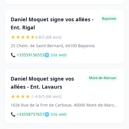
Daniel Moquet signe vos allées -
Bayonne
Ent. Rigal
★
★
★
★
★
4.8/5 (68 avis)
25 Chem. de Saint-Bernard, 64100 Bayonne
📞 +33559156553
🌐 Site web
Daniel Moquet signe vos
Mont-de-Marsan
allées - Ent. Lavaurs
★
★
★
★
☆
4.6/5 (66 avis)
1626 Rue de la Frm de Carboue, 40000 Mont-de-Marsan
📞 +33558757657
🌐 Site web