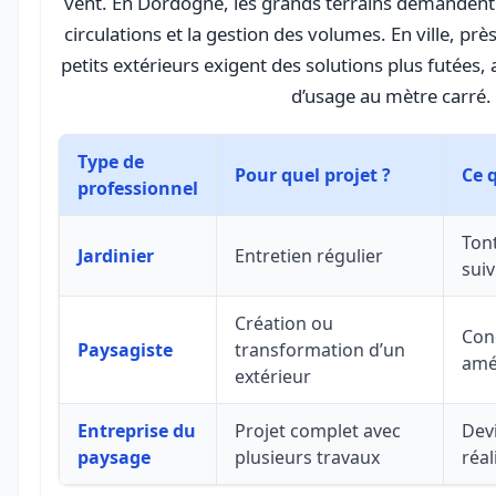
vent. En Dordogne, les grands terrains demandent u
circulations et la gestion des volumes. En ville, près
petits extérieurs exigent des solutions plus futées,
d’usage au mètre carré.
Type de
Pour quel projet ?
Ce 
professionnel
Tont
Jardinier
Entretien régulier
suiv
Création ou
Conc
Paysagiste
transformation d’un
amé
extérieur
Entreprise du
Projet complet avec
Devi
paysage
plusieurs travaux
réal