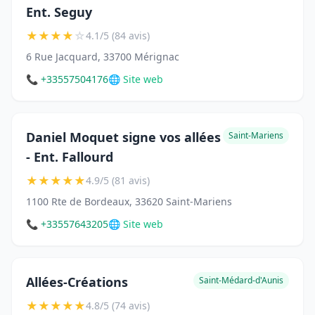
Ent. Seguy
★
★
★
★
☆
4.1/5 (84 avis)
6 Rue Jacquard, 33700 Mérignac
📞 +33557504176
🌐 Site web
Daniel Moquet signe vos allées
Saint-Mariens
- Ent. Fallourd
★
★
★
★
★
4.9/5 (81 avis)
1100 Rte de Bordeaux, 33620 Saint-Mariens
📞 +33557643205
🌐 Site web
Allées-Créations
Saint-Médard-d'Aunis
★
★
★
★
★
4.8/5 (74 avis)