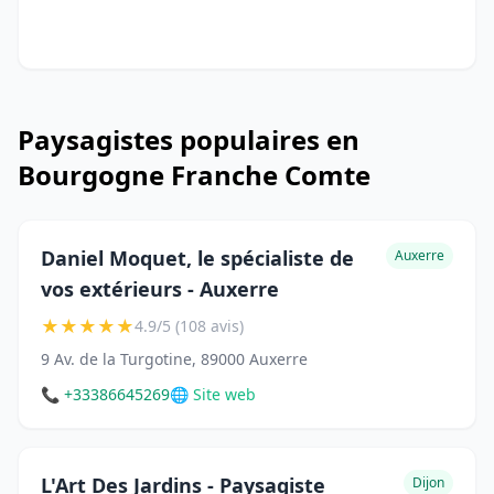
Paysagistes populaires en
Bourgogne Franche Comte
Daniel Moquet, le spécialiste de
Auxerre
vos extérieurs - Auxerre
★
★
★
★
★
4.9/5 (108 avis)
9 Av. de la Turgotine, 89000 Auxerre
📞 +33386645269
🌐 Site web
L'Art Des Jardins - Paysagiste
Dijon