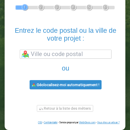
Devis Paysagiste
En 5 minutes, demandez
3 devis comparatifs
paysagistes
dans votre région.
Gratuit, sans pub et sans engagement.
1
2
3
4
5
6
Entrez le code postal ou la vill
votre projet :
ou