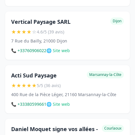
Vertical Paysage SARL
Dijon
★
★
★
★
☆
4.6/5 (39 avis)
7 Rue du Bailly, 21000 Dijon
📞 +33760906022
🌐 Site web
Acti Sud Paysage
Marsannay-la-Côte
★
★
★
★
★
5/5 (36 avis)
400 Rue de la Pièce Léger, 21160 Marsannay-la-Côte
📞 +33380599661
🌐 Site web
Daniel Moquet signe vos allées -
Courlaoux