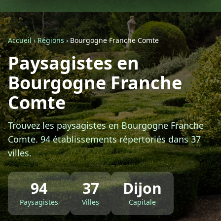
Géolocalisez-moi automatiquement !
Accueil
›
Régions
›
Bourgogne Franche Comte
Retour à la liste des métiers
Paysagistes en
Bourgogne Franche
CGU
-
Confidentialité
- Service proposé par
ViteUnDevis.com
-
Vous êtes
Comte
Trouvez les paysagistes en Bourgogne Franche
Comte. 94 établissements répertoriés dans 37
villes.
94
37
Dijon
Paysagistes
Villes
Capitale