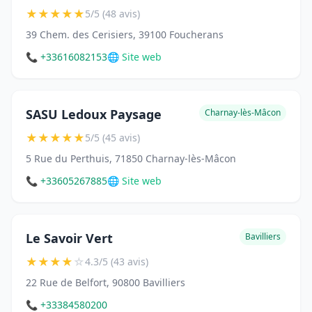
★
★
★
★
★
5/5 (48 avis)
39 Chem. des Cerisiers, 39100 Foucherans
📞 +33616082153
🌐 Site web
SASU Ledoux Paysage
Charnay-lès-Mâcon
★
★
★
★
★
5/5 (45 avis)
5 Rue du Perthuis, 71850 Charnay-lès-Mâcon
📞 +33605267885
🌐 Site web
Le Savoir Vert
Bavilliers
★
★
★
★
☆
4.3/5 (43 avis)
22 Rue de Belfort, 90800 Bavilliers
📞 +33384580200