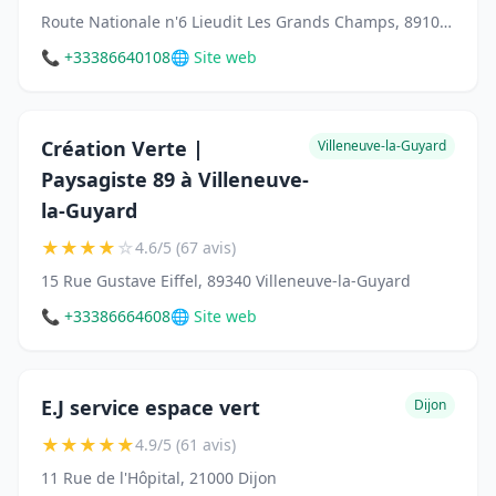
Route Nationale n'6 Lieudit Les Grands Champs, 89100 Rosoy
📞 +33386640108
🌐 Site web
Création Verte |
Villeneuve-la-Guyard
Paysagiste 89 à Villeneuve-
la-Guyard
★
★
★
★
☆
4.6/5 (67 avis)
15 Rue Gustave Eiffel, 89340 Villeneuve-la-Guyard
📞 +33386664608
🌐 Site web
E.J service espace vert
Dijon
★
★
★
★
★
4.9/5 (61 avis)
11 Rue de l'Hôpital, 21000 Dijon