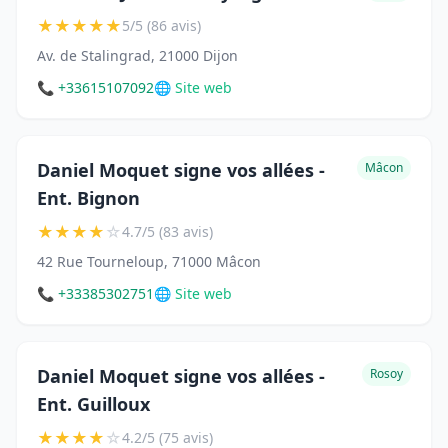
★
★
★
★
★
5/5 (86 avis)
Av. de Stalingrad, 21000 Dijon
📞 +33615107092
🌐 Site web
Daniel Moquet signe vos allées -
Mâcon
Ent. Bignon
★
★
★
★
☆
4.7/5 (83 avis)
42 Rue Tourneloup, 71000 Mâcon
📞 +33385302751
🌐 Site web
Daniel Moquet signe vos allées -
Rosoy
Ent. Guilloux
★
★
★
★
☆
4.2/5 (75 avis)