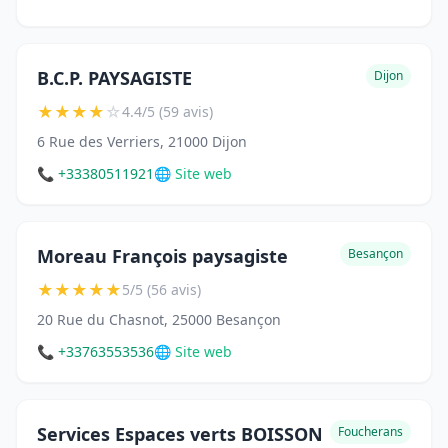
B.C.P. PAYSAGISTE
Dijon
★
★
★
★
☆
4.4/5 (59 avis)
6 Rue des Verriers, 21000 Dijon
📞 +33380511921
🌐 Site web
Moreau François paysagiste
Besançon
★
★
★
★
★
5/5 (56 avis)
20 Rue du Chasnot, 25000 Besançon
📞 +33763553536
🌐 Site web
Services Espaces verts BOISSON
Foucherans