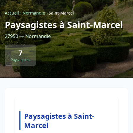
Accueil
›
Normandie
›
Saint-Marcel
Retour à la liste des métiers
Paysagistes à Saint-Marcel
27950 — Normandie
CGU
-
Confidentialité
- Service proposé par
ViteUnDevis.com
-
Vous êtes
7
Paysagistes
Paysagistes à Saint-
Marcel