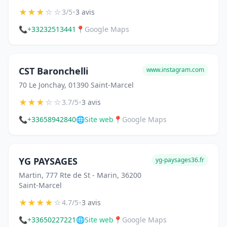
★
★
★
☆
☆
•
3/5
3 avis
📞
+33232513441
📍
Google Maps
CST Baronchelli
www.instagram.com
70 Le Jonchay, 01390 Saint-Marcel
★
★
★
☆
☆
•
3.7/5
3 avis
📞
+33658942840
🌐
Site web
📍
Google Maps
YG PAYSAGES
yg-paysages36.fr
Martin, 777 Rte de St - Marin, 36200
Saint-Marcel
★
★
★
★
☆
•
4.7/5
3 avis
📞
+33650227221
🌐
Site web
📍
Google Maps