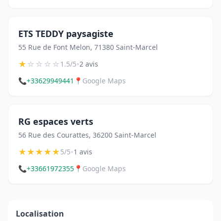
ETS TEDDY paysagiste
55 Rue de Font Melon, 71380 Saint-Marcel
★
☆
☆
☆
☆
•
1.5/5
2 avis
📞
+33629949441
📍
Google Maps
RG espaces verts
56 Rue des Courattes, 36200 Saint-Marcel
★
★
★
★
★
•
5/5
1 avis
📞
+33661972355
📍
Google Maps
Localisation