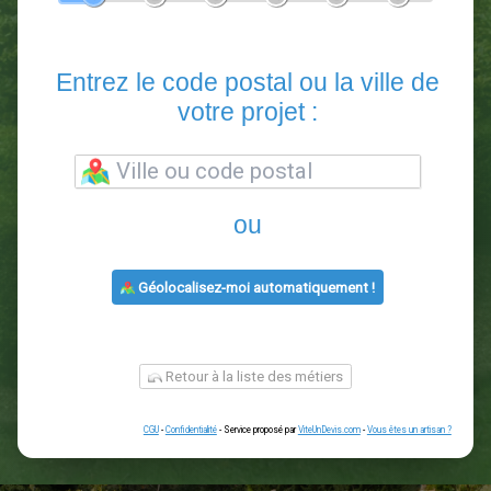
En 5 minutes, demandez
3 devis comparatifs
paysagistes
dans votre région.
Gratuit, sans pub et sans engagement.
1
2
3
4
5
6
Entrez le code postal ou la vill
votre projet :
ou
Géolocalisez-moi automatiquement !