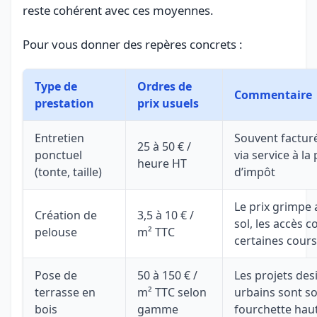
reste cohérent avec ces moyennes.
Pour vous donner des repères concrets :
Type de
Ordres de
Commentaire
prestation
prix usuels
Entretien
Souvent facturé
25 à 50 € /
ponctuel
via service à l
heure HT
(tonte, taille)
d’impôt
Le prix grimpe 
Création de
3,5 à 10 € /
sol, les accès 
pelouse
m² TTC
certaines cour
Pose de
50 à 150 € /
Les projets des
terrasse en
m² TTC selon
urbains sont s
bois
gamme
fourchette hau