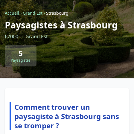
Accueil
›
Grand Est
›
Strasbourg
Retour à la liste des métiers
Paysagistes à Strasbourg
67000 — Grand Est
CGU
-
Confidentialité
- Service proposé par
ViteUnDevis.com
-
Vous êtes
5
Paysagistes
Comment trouver un
paysagiste à Strasbourg sans
se tromper ?