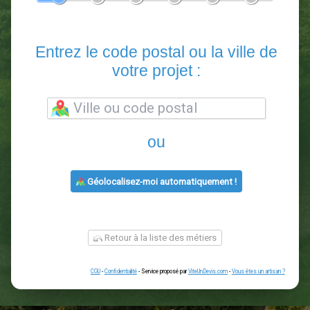
En 5 minutes, demandez
3 devis comparatifs
paysagistes
dans votre région.
Gratuit, sans pub et sans engagement.
1
2
3
4
5
6
Entrez le code postal ou la vill
votre projet :
ou
Géolocalisez-moi automatiquement !