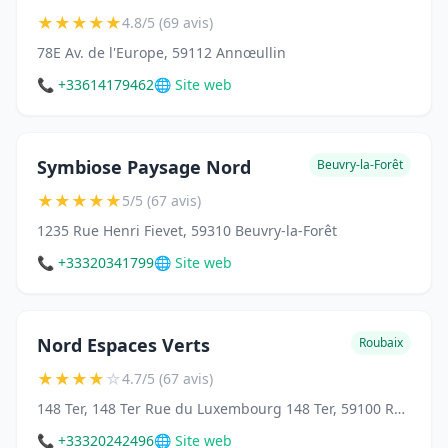
★
★
★
★
★
4.8/5 (69 avis)
78E Av. de l'Europe, 59112 Annœullin
📞 +33614179462
🌐 Site web
Symbiose Paysage Nord
Beuvry-la-Forêt
★
★
★
★
★
5/5 (67 avis)
1235 Rue Henri Fievet, 59310 Beuvry-la-Forêt
📞 +33320341799
🌐 Site web
Nord Espaces Verts
Roubaix
★
★
★
★
☆
4.7/5 (67 avis)
148 Ter, 148 Ter Rue du Luxembourg 148 Ter, 59100 Roubaix, France
📞 +33320242496
🌐 Site web