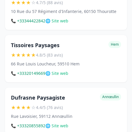
★
★
★
★
☆
4.7/5 (88 avis)
10 Rue du 57 Régiment d'Infanterie, 60150 Thourotte
📞 +33344422842
🌐 Site web
Tissoires Paysages
Hem
★
★
★
★
★
4.8/5 (83 avis)
66 Rue Louis Loucheur, 59510 Hem
📞 +33320149669
🌐 Site web
Dufrasne Paysagiste
Annœullin
★
★
★
★
☆
4.4/5 (76 avis)
Rue Lavoisier, 59112 Annœullin
📞 +33320855892
🌐 Site web