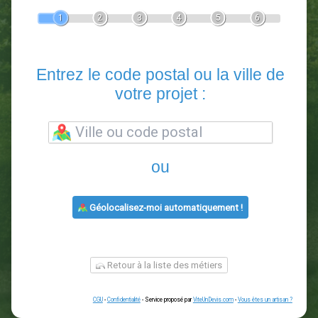
Devis Paysagiste
En 5 minutes, demandez
3 devis comparatifs
paysagistes
dans votre région.
Gratuit, sans pub et sans engagement.
1
2
3
4
5
6
Entrez le code postal ou la vill
votre projet :
ou