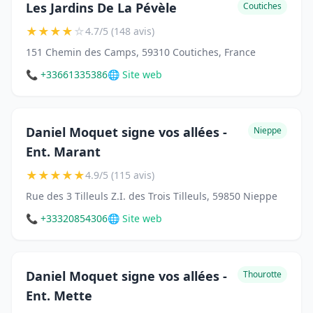
Les Jardins De La Pévèle
Coutiches
★
★
★
★
☆
4.7/5 (148 avis)
151 Chemin des Camps, 59310 Coutiches, France
📞 +33661335386
🌐 Site web
Daniel Moquet signe vos allées -
Nieppe
Ent. Marant
★
★
★
★
★
4.9/5 (115 avis)
Rue des 3 Tilleuls Z.I. des Trois Tilleuls, 59850 Nieppe
📞 +33320854306
🌐 Site web
Daniel Moquet signe vos allées -
Thourotte
Ent. Mette