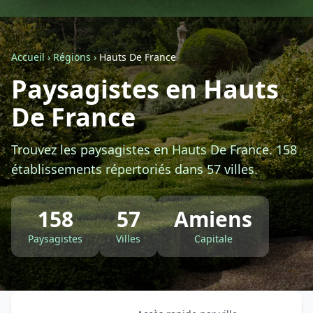
Géolocalisez-moi automatiquement !
Accueil
›
Régions
›
Hauts De France
Retour à la liste des métiers
Paysagistes en Hauts
De France
CGU
-
Confidentialité
- Service proposé par
ViteUnDevis.com
-
Vous êtes
Trouvez les paysagistes en Hauts De France. 158
établissements répertoriés dans 57 villes.
158
57
Amiens
Paysagistes
Villes
Capitale