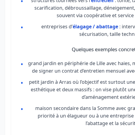
structures tournées vers l’
entretien
: tonte, 
scarification, débroussaillage, déneigement, 
souvent via coopérative et service 
entreprises d’
élagage / abattage
: inter
sécurisation, taille techn
Quelques exemples concret
grand jardin en périphérie de Lille avec haies, 
de signer un contrat d’entretien mensuel avec
petit jardin à Arras où l’objectif est surtout un
esthétique et deux massifs : on vise plutôt un
d’aménagement extérie
maison secondaire dans la Somme avec grand
priorité à un élagueur ou à une entreprise
l’abattage et la sécuri