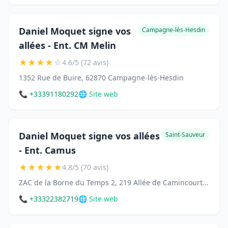
Daniel Moquet signe vos
Campagne-lès-Hesdin
allées - Ent. CM Melin
★
★
★
★
☆
4.6/5 (72 avis)
1352 Rue de Buire, 62870 Campagne-lès-Hesdin
📞 +33391180292
🌐 Site web
Daniel Moquet signe vos allées
Saint-Sauveur
- Ent. Camus
★
★
★
★
★
4.8/5 (70 avis)
ZAC de la Borne du Temps 2, 219 Allée de Camincourt, 80470 Saint-Sauveur
📞 +33322382719
🌐 Site web