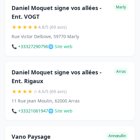
Daniel Moquet signe vos allées -
Marly
Ent. VOGT
★
★
★
★
★
4.8/5 (69 avis)
Rue Victor Delbove, 59770 Marly
📞 +33327290796
🌐 Site web
Daniel Moquet signe vos allées -
Arras
Ent. Rigaux
★
★
★
★
☆
4.6/5 (69 avis)
11 Rue Jean Moulin, 62000 Arras
📞 +33321061947
🌐 Site web
Vano Paysage
Annœullin