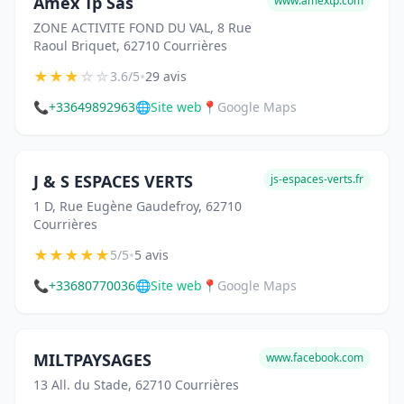
Amex Tp Sas
www.amextp.com
ZONE ACTIVITE FOND DU VAL, 8 Rue
Raoul Briquet, 62710 Courrières
★
★
★
☆
☆
•
3.6/5
29 avis
📞
+33649892963
🌐
Site web
📍
Google Maps
J & S ESPACES VERTS
js-espaces-verts.fr
1 D, Rue Eugène Gaudefroy, 62710
Courrières
★
★
★
★
★
•
5/5
5 avis
📞
+33680770036
🌐
Site web
📍
Google Maps
MILTPAYSAGES
www.facebook.com
13 All. du Stade, 62710 Courrières