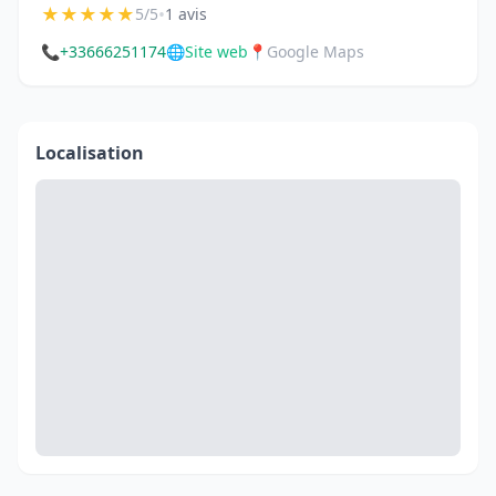
★
★
★
★
★
•
5/5
1 avis
📞
+33666251174
🌐
Site web
📍
Google Maps
Localisation