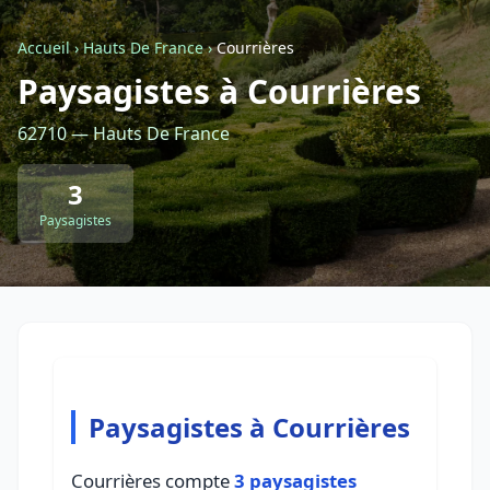
Accueil
›
Hauts De France
›
Courrières
Retour à la liste des métiers
Paysagistes à Courrières
62710 — Hauts De France
CGU
-
Confidentialité
- Service proposé par
ViteUnDevis.com
-
Vous êtes
3
Paysagistes
Paysagistes à Courrières
Courrières compte
3 paysagistes