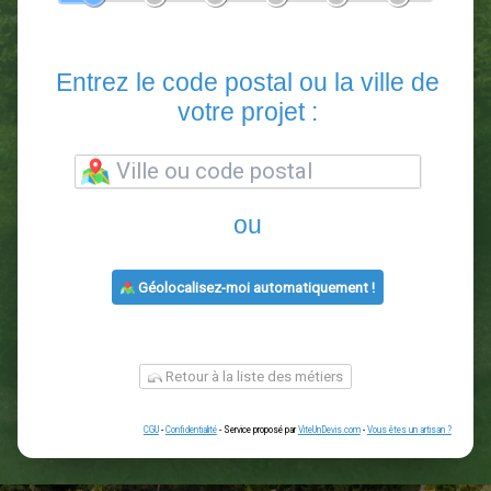
En 5 minutes, demandez
3 devis comparatifs
paysagistes
dans votre région.
Gratuit, sans pub et sans engagement.
1
2
3
4
5
6
Entrez le code postal ou la vill
votre projet :
ou
Géolocalisez-moi automatiquement !