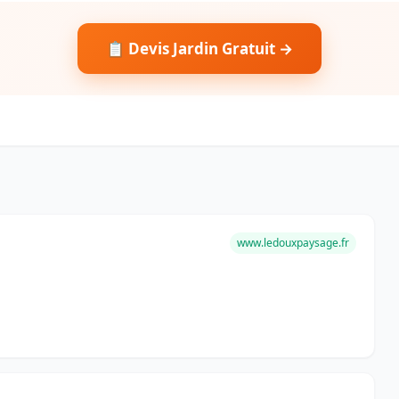
📋 Devis Jardin Gratuit →
www.ledouxpaysage.fr