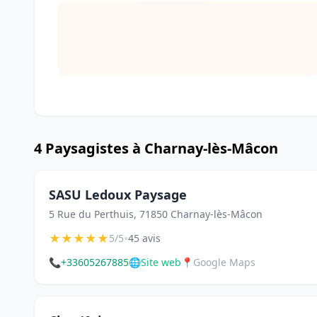
4 Paysagistes à Charnay-lès-Mâcon
SASU Ledoux Paysage
5 Rue du Perthuis, 71850 Charnay-lès-Mâcon
★
★
★
★
★
•
5/5
45 avis
📞
+33605267885
🌐
Site web
📍
Google Maps