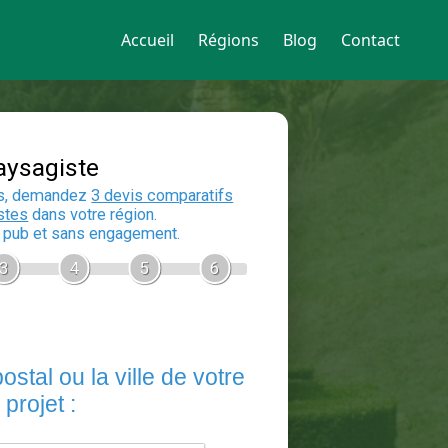
Accueil
Régions
Blog
Contact
Devis Paysagiste
En 5 minutes, demandez
3 devis compara
aux
paysagistes
dans votre région.
Gratuit, sans pub et sans engagement.
1
2
3
4
5