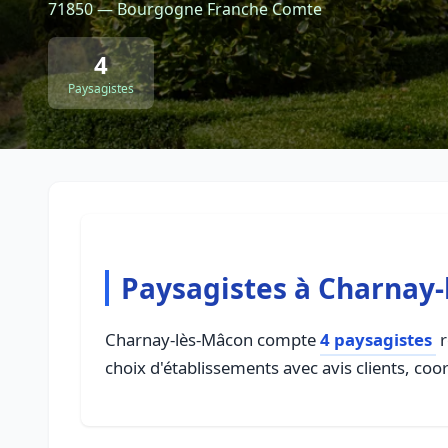
71850 — Bourgogne Franche Comte
4
Paysagistes
Paysagistes à Charnay
Charnay-lès-Mâcon compte
4 paysagistes
r
choix d'établissements avec avis clients, coo