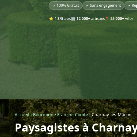
✓ 100% Gratuit
✓ Sans engagement
✓ Ré
⭐
4.8/5
avis
🏢
12 000+
artisans
📍
25 000+
villes
Accueil
›
Bourgogne Franche Comte
›
Charnay-lès-Mâcon
Paysagistes à Charna