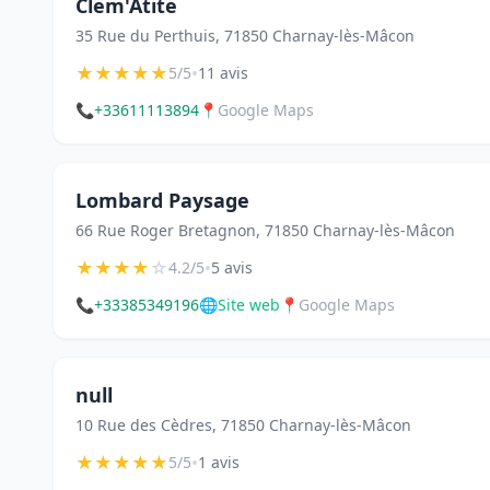
Clem'Atite
35 Rue du Perthuis, 71850 Charnay-lès-Mâcon
★
★
★
★
★
•
5/5
11 avis
📞
+33611113894
📍
Google Maps
Lombard Paysage
66 Rue Roger Bretagnon, 71850 Charnay-lès-Mâcon
★
★
★
★
☆
•
4.2/5
5 avis
📞
+33385349196
🌐
Site web
📍
Google Maps
null
10 Rue des Cèdres, 71850 Charnay-lès-Mâcon
★
★
★
★
★
•
5/5
1 avis