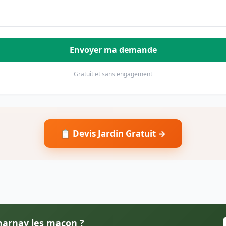
Envoyer ma demande
Gratuit et sans engagement
📋 Devis Jardin Gratuit →
Charnay les macon ?