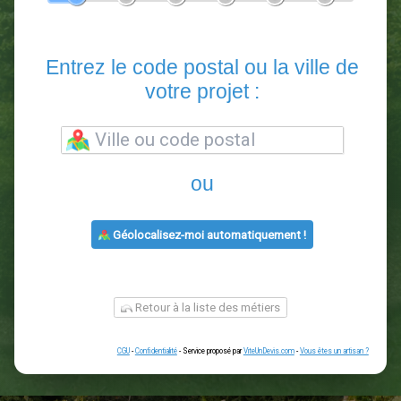
En 5 minutes, demandez
3 devis comparatifs
paysagistes
dans votre région.
Gratuit, sans pub et sans engagement.
1
2
3
4
5
6
Entrez le code postal ou la vill
votre projet :
ou
Géolocalisez-moi automatiquement !