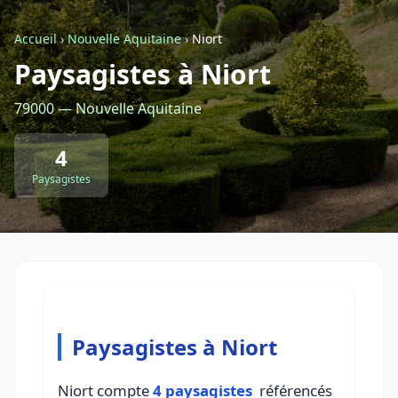
Accueil
›
Nouvelle Aquitaine
›
Niort
Retour à la liste des métiers
Paysagistes à Niort
79000 — Nouvelle Aquitaine
CGU
-
Confidentialité
- Service proposé par
ViteUnDevis.com
-
Vous êtes
4
Paysagistes
Paysagistes à Niort
Niort compte
4 paysagistes
référencés