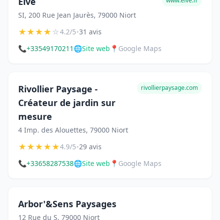
Eive
www.eive.fr
SI, 200 Rue Jean Jaurès, 79000 Niort
★
★
★
★
☆
•
4.2/5
31 avis
📞
+33549170211
🌐
Site web
📍
Google Maps
Rivollier Paysage -
rivollierpaysage.com
Créateur de jardin sur
mesure
4 Imp. des Alouettes, 79000 Niort
★
★
★
★
★
•
4.9/5
29 avis
📞
+33658287538
🌐
Site web
📍
Google Maps
Arbor'&Sens Paysages
12 Rue du S, 79000 Niort