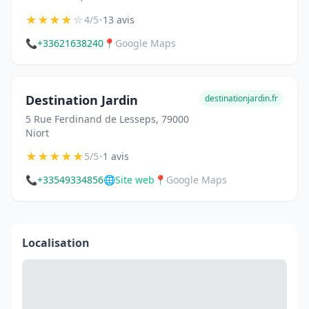
★
★
★
★
☆
•
4/5
13 avis
📞
+33621638240
📍
Google Maps
Destination Jardin
destinationjardin.fr
5 Rue Ferdinand de Lesseps, 79000
Niort
★
★
★
★
★
•
5/5
1 avis
📞
+33549334856
🌐
Site web
📍
Google Maps
Localisation