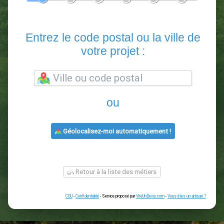
En 5 minutes, demandez
3 devis comparatifs
paysagistes
dans votre région.
Gratuit, sans pub et sans engagement.
1
2
3
4
5
6
Entrez le code postal ou la vill
votre projet :
ou
Géolocalisez-moi automatiquement !