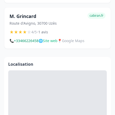
M. Grincard
cabiran.fr
Route d'Avigno, 30700 Uzès
★
★
★
★
☆
•
4/5
1 avis
📞
+33466226458
🌐
Site web
📍
Google Maps
Localisation