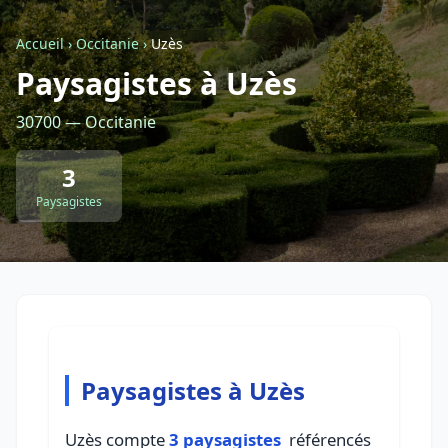
Accueil
›
Occitanie
›
Uzès
Retour à la liste des métiers
Paysagistes à Uzès
30700 — Occitanie
CGU
-
Confidentialité
- Service proposé par
ViteUnDevis.com
-
Vous êtes
3
Paysagistes
Paysagistes à Uzès
Uzès compte
3 paysagistes
référencés