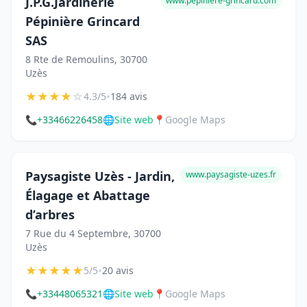
J.P.G.Jardinerie
www.pepiniere-grincard.com
Pépinière Grincard
SAS
8 Rte de Remoulins, 30700
Uzès
★
★
★
★
☆
•
4.3/5
184 avis
📞
+33466226458
🌐
Site web
📍
Google Maps
Paysagiste Uzès - Jardin,
www.paysagiste-uzes.fr
Élagage et Abattage
d’arbres
7 Rue du 4 Septembre, 30700
Uzès
★
★
★
★
★
•
5/5
20 avis
📞
+33448065321
🌐
Site web
📍
Google Maps