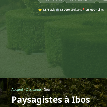
⭐
4.8/5
avis
🏢
12 000+
artisans
📍
25 000+
villes
Accueil
›
Occitanie
›
Ibos
Paysagistes à Ibos