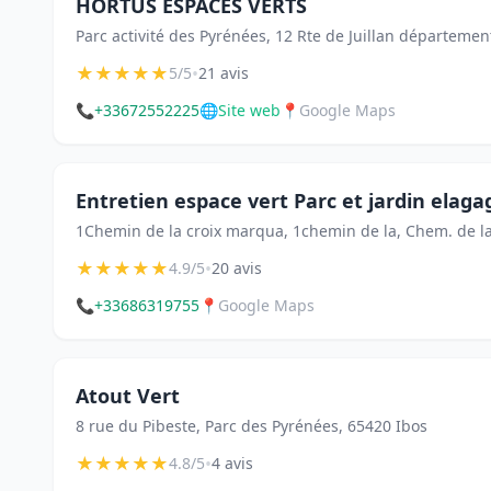
HORTUS ESPACES VERTS
Parc activité des Pyrénées, 12 Rte de Juillan départemen
★
★
★
★
★
•
5/5
21 avis
📞
+33672552225
🌐
Site web
📍
Google Maps
Entretien espace vert Parc et jardin elaga
1Chemin de la croix marqua, 1chemin de la, Chem. de l
★
★
★
★
★
•
4.9/5
20 avis
📞
+33686319755
📍
Google Maps
Atout Vert
8 rue du Pibeste, Parc des Pyrénées, 65420 Ibos
★
★
★
★
★
•
4.8/5
4 avis