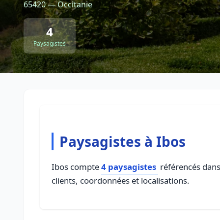
65420 — Occitanie
4
Paysagistes
Paysagistes à Ibos
Ibos compte
4 paysagistes
référencés dans 
clients, coordonnées et localisations.