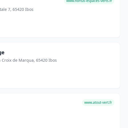
www.hortus-espaces-verts.fr
tale 7, 65420 Ibos
ge
a Croix de Marqua, 65420 Ibos
www.atout-vert.fr