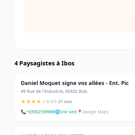
4 Paysagistes à Ibos
Daniel Moquet signe vos allées - Ent. Pic
49 Rue de l'Industrie, 65420 Ibos
★
★
★
★
☆
•
4.5/5
21 avis
📞
+33562539969
🌐
Site web
📍
Google Maps