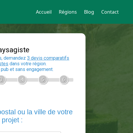
Accueil
Régions
Blog
Contact
Devis Paysagiste
En 5 minutes, demandez
3 devis compara
aux
paysagistes
dans votre région.
Gratuit, sans pub et sans engagement.
1
2
3
4
5