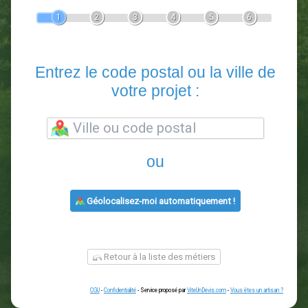
Devis Paysagiste
En 5 minutes, demandez
3 devis comparatifs
paysagistes
dans votre région.
Gratuit, sans pub et sans engagement.
1
2
3
4
5
6
Entrez le code postal ou la vill
votre projet :
ou