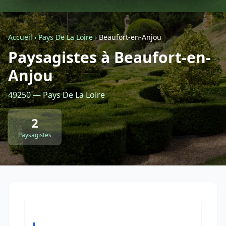
Géolocalisez-moi automatiquement !
Accueil
›
Pays De La Loire
›
Beaufort-en-Anjou
Paysagistes à Beaufort-en-
Retour à la liste des métiers
Anjou
CGU
-
Confidentialité
- Service proposé par
ViteUnDevis.com
-
Vous êtes
49250 — Pays De La Loire
2
Paysagistes