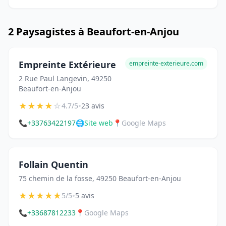
2 Paysagistes à Beaufort-en-Anjou
Empreinte Extérieure
empreinte-exterieure.com
2 Rue Paul Langevin, 49250
Beaufort-en-Anjou
★
★
★
★
☆
•
4.7/5
23 avis
📞
+33763422197
🌐
Site web
📍
Google Maps
Follain Quentin
75 chemin de la fosse, 49250 Beaufort-en-Anjou
★
★
★
★
★
•
5/5
5 avis
📞
+33687812233
📍
Google Maps