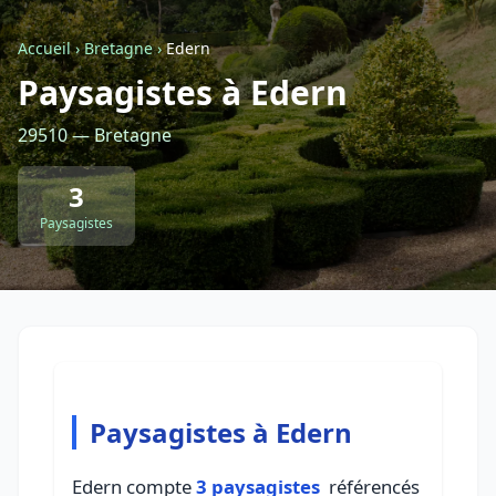
Accueil
›
Bretagne
›
Edern
Retour à la liste des métiers
Paysagistes à Edern
29510 — Bretagne
CGU
-
Confidentialité
- Service proposé par
ViteUnDevis.com
-
Vous êtes
3
Paysagistes
Paysagistes à Edern
Edern compte
3 paysagistes
référencés