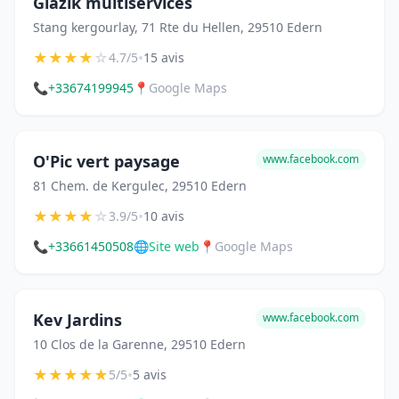
Glazik multiservices
Stang kergourlay, 71 Rte du Hellen, 29510 Edern
★
★
★
★
☆
•
4.7/5
15 avis
📞
+33674199945
📍
Google Maps
O'Pic vert paysage
www.facebook.com
81 Chem. de Kergulec, 29510 Edern
★
★
★
★
☆
•
3.9/5
10 avis
📞
+33661450508
🌐
Site web
📍
Google Maps
Kev Jardins
www.facebook.com
10 Clos de la Garenne, 29510 Edern
★
★
★
★
★
•
5/5
5 avis