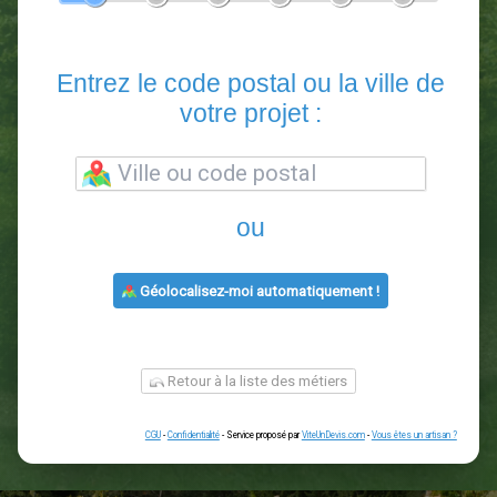
En 5 minutes, demandez
3 devis comparatifs
paysagistes
dans votre région.
Gratuit, sans pub et sans engagement.
1
2
3
4
5
6
Entrez le code postal ou la vill
votre projet :
ou
Géolocalisez-moi automatiquement !