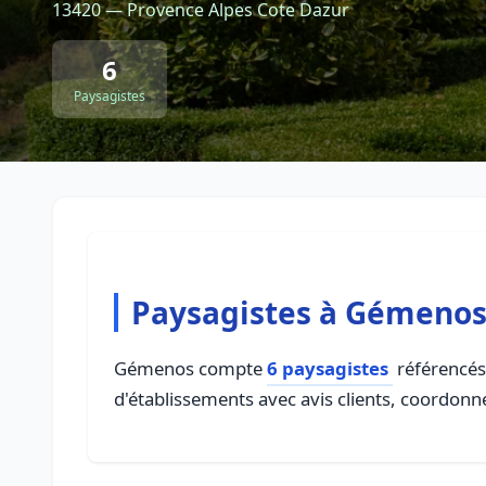
13420 — Provence Alpes Cote Dazur
6
Paysagistes
Paysagistes à Gémeno
Gémenos compte
6 paysagistes
référencés 
d'établissements avec avis clients, coordonné