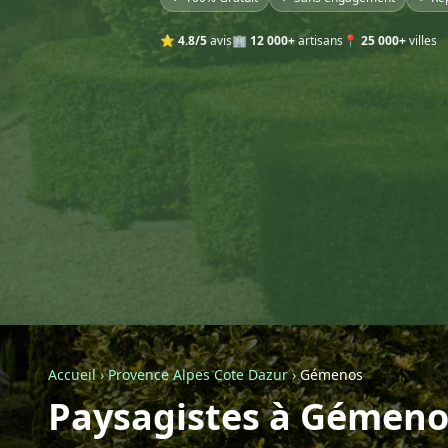
⭐
4.8/5
avis
🏢
12 000+
artisans
📍
25 000+
villes
Accueil
›
Provence Alpes Cote Dazur
›
Gémenos
Paysagistes à Gémeno