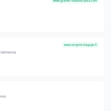
www.gravier-stabilise-paca.com
www.vergnot-elagage.fr
0 Gémenos
enos