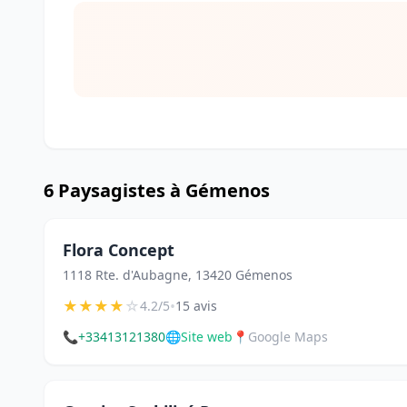
6 Paysagistes à Gémenos
Flora Concept
1118 Rte. d'Aubagne, 13420 Gémenos
★
★
★
★
☆
•
4.2/5
15 avis
📞
+33413121380
🌐
Site web
📍
Google Maps