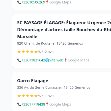
📞
+33610506269
📍
Google Maps
SC PAYSAGE ÉLAGAGE: Élagueur Urgence 24
Démontage d'arbres taille Bouches-du-Rh
Marseille
820 Chem. de Routelle, 13420 Gémenos
★
★
★
★
★
•
5/5
2 avis
📞
+33611831642
🌐
Site web
📍
Google Maps
Garro Elagage
336 Av. du 2ème Cuirassier, 13420 Gémenos
★
★
★
★
★
•
5/5
1 avis
📞
+33617718438
📍
Google Maps