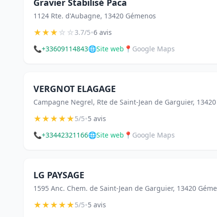
Gravier Stabilisé Paca
1124 Rte. d'Aubagne, 13420 Gémenos
★
★
★
☆
☆
•
3.7/5
6 avis
📞
+33609114843
🌐
Site web
📍
Google Maps
VERGNOT ELAGAGE
Campagne Negrel, Rte de Saint-Jean de Garguier, 1342
★
★
★
★
★
•
5/5
5 avis
📞
+33442321166
🌐
Site web
📍
Google Maps
LG PAYSAGE
1595 Anc. Chem. de Saint-Jean de Garguier, 13420 Gém
★
★
★
★
★
•
5/5
5 avis