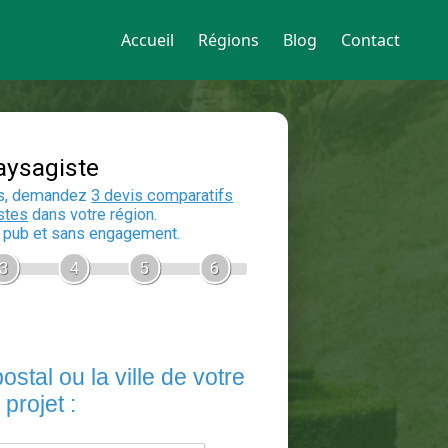
Accueil
Régions
Blog
Contact
Devis Paysagiste
En 5 minutes, demandez
3 devis compara
aux
paysagistes
dans votre région.
Gratuit, sans pub et sans engagement.
1
2
3
4
5