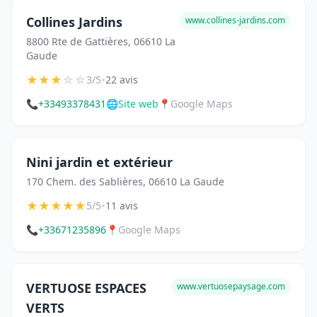
Collines Jardins
www.collines-jardins.com
8800 Rte de Gattières, 06610 La
Gaude
★
★
★
☆
☆
•
3/5
22 avis
📞
+33493378431
🌐
Site web
📍
Google Maps
Nini jardin et extérieur
170 Chem. des Sablières, 06610 La Gaude
★
★
★
★
★
•
5/5
11 avis
📞
+33671235896
📍
Google Maps
VERTUOSE ESPACES
www.vertuosepaysage.com
VERTS