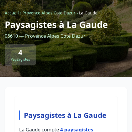
Accueil
›
Provence Alpes Cote Dazur
›
La Gaude
Retour à la liste des métiers
Paysagistes à La Gaude
06610 — Provence Alpes Cote Dazur
CGU
-
Confidentialité
- Service proposé par
ViteUnDevis.com
-
Vous êtes
4
Paysagistes
Paysagistes à La Gaude
La Gaude compte
4 paysagistes