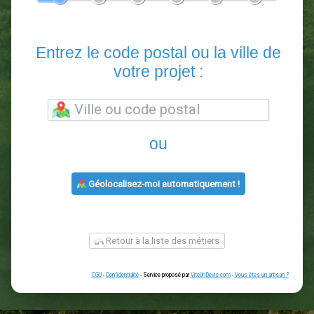
En 5 minutes, demandez
3 devis comparatifs
paysagistes
dans votre région.
Gratuit, sans pub et sans engagement.
1
2
3
4
5
6
Entrez le code postal ou la vill
votre projet :
ou
Géolocalisez-moi automatiquement !