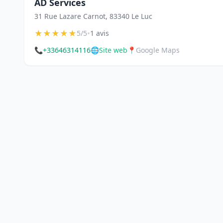
AD Services
31 Rue Lazare Carnot, 83340 Le Luc
★
★
★
★
★
•
5/5
1 avis
📞
+33646314116
🌐
Site web
📍
Google Maps