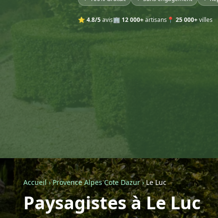
⭐
4.8/5
avis
🏢
12 000+
artisans
📍
25 000+
villes
Accueil
›
Provence Alpes Cote Dazur
›
Le Luc
Paysagistes à Le Luc