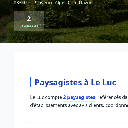
83340 — Provence Alpes Cote Dazur
2
Paysagistes
Paysagistes à Le Luc
Le Luc compte
2 paysagistes
référencés dan
d'établissements avec avis clients, coordonné