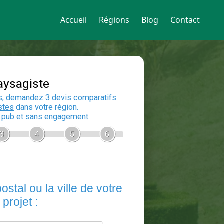
Accueil
Régions
Blog
Contact
Devis Paysagiste
En 5 minutes, demandez
3 devis compara
aux
paysagistes
dans votre région.
Gratuit, sans pub et sans engagement.
1
2
3
4
5