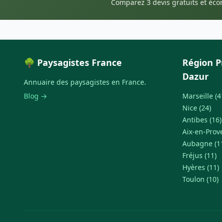
Comparez 3 devis gratuits et éc
🌳 Paysagistes France
Région P
Dazur
Annuaire des paysagistes en France.
Blog →
Marseille (4
Nice (24)
Antibes (16)
Aix-en-Prov
Aubagne (1
Fréjus (11)
Hyères (11)
Toulon (10)