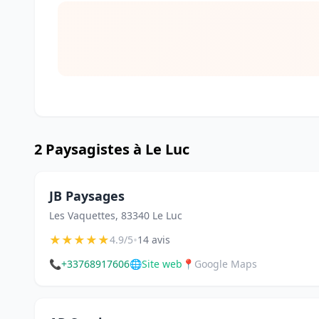
2 Paysagistes à Le Luc
JB Paysages
Les Vaquettes, 83340 Le Luc
★
★
★
★
★
•
4.9/5
14 avis
📞
+33768917606
🌐
Site web
📍
Google Maps