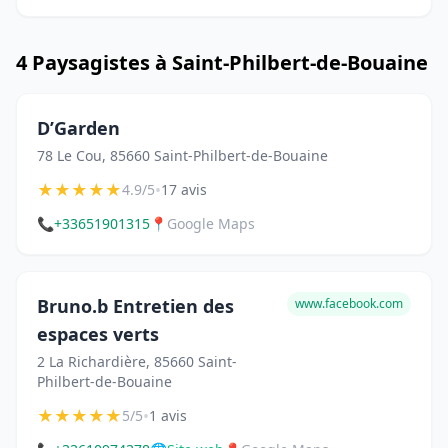
4 Paysagistes à Saint-Philbert-de-Bouaine
D’Garden
78 Le Cou, 85660 Saint-Philbert-de-Bouaine
★
★
★
★
★
•
4.9/5
17 avis
📞
+33651901315
📍
Google Maps
Bruno.b Entretien des
www.facebook.com
espaces verts
2 La Richardière, 85660 Saint-
Philbert-de-Bouaine
★
★
★
★
★
•
5/5
1 avis