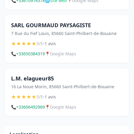
📞
+33610974378
🌐
Site web
📍
Google Maps
SARL GOURMAUD PAYSAGISTE
7 Rue du Fief Louis, 85660 Saint-Philbert-de-Bouaine
★
★
★
★
★
•
5/5
1 avis
📞
+33650384319
📍
Google Maps
L.M. elagueur85
16 La Noue Morin, 85660 Saint-Philbert-de-Bouaine
★
★
★
★
★
•
5/5
1 avis
📞
+33606492969
📍
Google Maps