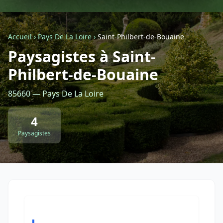
Géolocalisez-moi automatiquement !
Accueil
›
Pays De La Loire
›
Saint-Philbert-de-Bouaine
Paysagistes à Saint-
Retour à la liste des métiers
Philbert-de-Bouaine
CGU
-
Confidentialité
- Service proposé par
ViteUnDevis.com
-
Vous êtes
85660 — Pays De La Loire
4
Paysagistes