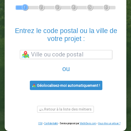
Devis Paysagiste
En 5 minutes, demandez
3 devis comparatifs
paysagistes
dans votre région.
Gratuit, sans pub et sans engagement.
1
2
3
4
5
6
Entrez le code postal ou la vill
votre projet :
ou