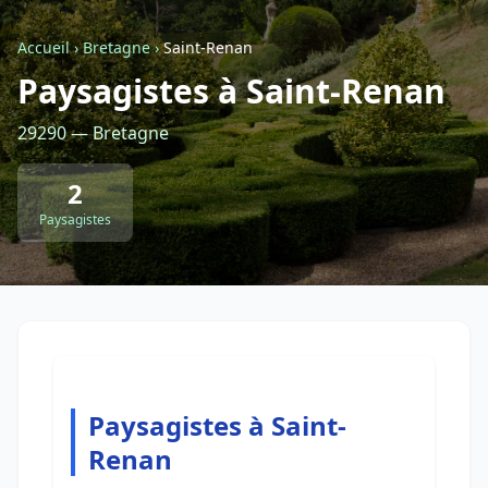
Accueil
›
Bretagne
›
Saint-Renan
Retour à la liste des métiers
Paysagistes à Saint-Renan
29290 — Bretagne
CGU
-
Confidentialité
- Service proposé par
ViteUnDevis.com
-
Vous êtes
2
Paysagistes
Paysagistes à Saint-
Renan