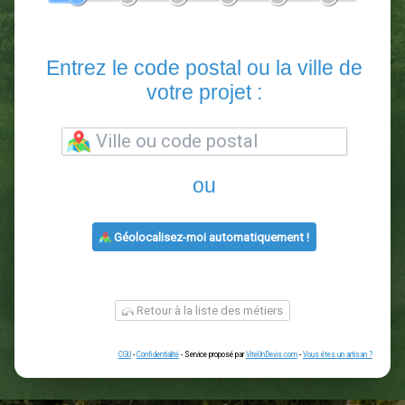
En 5 minutes, demandez
3 devis comparatifs
paysagistes
dans votre région.
Gratuit, sans pub et sans engagement.
1
2
3
4
5
6
Entrez le code postal ou la vill
votre projet :
ou
Géolocalisez-moi automatiquement !