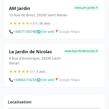
AM Jardin
www.am-jardin.fr
10 Rue de Brest, 29290 Saint-Renan
★
★
★
★
★
•
4.8/5
36 avis
📞
+33671150740
🌐
Site web
📍
Google Maps
Le Jardin de Nicolas
www.lejardindenicolas.fr
8 Rue d'Armorique, 29290 Saint-
Renan
★
★
★
★
★
•
5/5
3 avis
📞
+33662210233
🌐
Site web
📍
Google Maps
Localisation