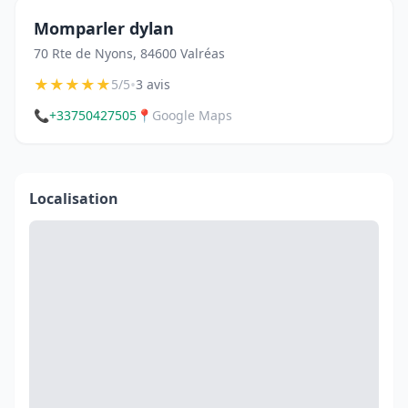
Momparler dylan
70 Rte de Nyons, 84600 Valréas
★
★
★
★
★
•
5/5
3 avis
📞
+33750427505
📍
Google Maps
Localisation