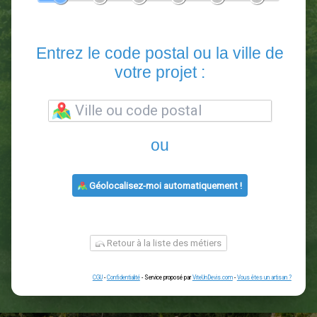
En 5 minutes, demandez
3 devis comparatifs
paysagistes
dans votre région.
Gratuit, sans pub et sans engagement.
1
2
3
4
5
6
Entrez le code postal ou la vill
votre projet :
ou
Géolocalisez-moi automatiquement !