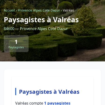
Accueil
›
Provence Alpes Cote Dazur
›
Valréas
Retour à la liste des métiers
Paysagistes à Valréas
84600 — Provence Alpes Cote Dazur
CGU
-
Confidentialité
- Service proposé par
ViteUnDevis.com
-
Vous êtes
1
Paysagistes
Paysagistes à Valréas
Valréas compte
1 paysagistes