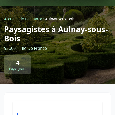
Géolocalisez-moi automatiquement !
Accueil
›
Ile De France
›
Aulnay-sous-Bois
Paysagistes à Aulnay-sous-
Retour à la liste des métiers
Bois
CGU
-
Confidentialité
- Service proposé par
ViteUnDevis.com
-
Vous êtes
93600 — Ile De France
4
Paysagistes