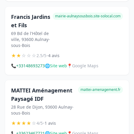
Francis Jardins
mairie-aulnaysousbois.site-solocal.com
et Fils
69 Bd de l'Hôtel de
ville, 93600 Aulnay-
sous-Bois
★
★
☆
☆
☆
•
2.5/5
4 avis
📞
+33148693273
🌐
Site web
📍
Google Maps
MATTEI Aménagement
mattei-amenagement.fr
Paysagé IDF
28 Rue de Dijon, 93600 Aulnay-
sous-Bois
★
★
★
★
☆
•
4/5
1 avis
📞
+33623467721
🌐
Site web
📍
Google Maps