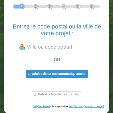
Devis Paysagiste
En 5 minutes, demandez
3 devis comparatifs
paysagistes
dans votre région.
Gratuit, sans pub et sans engagement.
1
2
3
4
5
6
Entrez le code postal ou la vill
votre projet :
ou