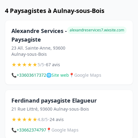
4 Paysagistes à Aulnay-sous-Bois
Alexandre Services -
alexandreservices7.wixsite.com
Paysagiste
23 All. Sainte-Anne, 93600
Aulnay-sous-Bois
★
★
★
★
★
•
5/5
67 avis
📞
+33603617372
🌐
Site web
📍
Google Maps
Ferdinand paysagiste Elagueur
21 Rue Littré, 93600 Aulnay-sous-Bois
★
★
★
★
★
•
4.8/5
24 avis
📞
+33662374797
📍
Google Maps