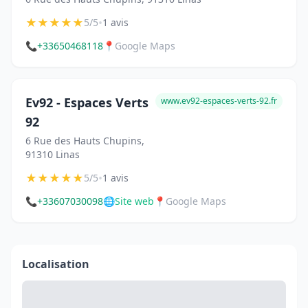
★
★
★
★
★
•
5/5
1 avis
📞
+33650468118
📍
Google Maps
Ev92 - Espaces Verts
www.ev92-espaces-verts-92.fr
92
6 Rue des Hauts Chupins,
91310 Linas
★
★
★
★
★
•
5/5
1 avis
📞
+33607030098
🌐
Site web
📍
Google Maps
Localisation