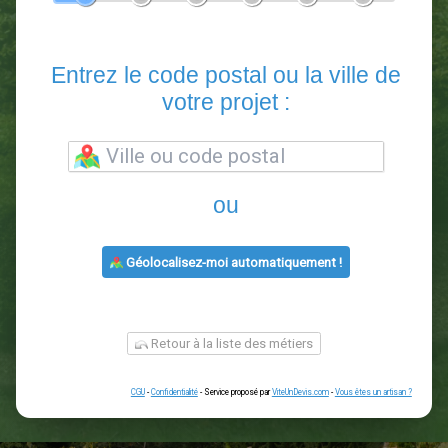
En 5 minutes, demandez
3 devis comparatifs
paysagistes
dans votre région.
Gratuit, sans pub et sans engagement.
1
2
3
4
5
6
Entrez le code postal ou la vill
votre projet :
ou
Géolocalisez-moi automatiquement !