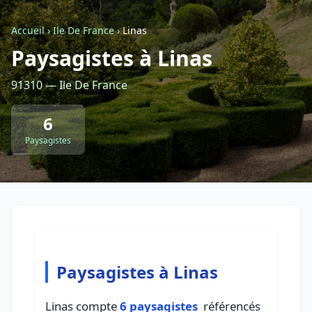
Accueil
›
Ile De France
›
Linas
Retour à la liste des métiers
Paysagistes à Linas
91310 — Ile De France
CGU
-
Confidentialité
- Service proposé par
ViteUnDevis.com
-
Vous êtes
6
Paysagistes
Paysagistes à Linas
Linas compte
6 paysagistes
référencés