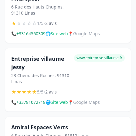
6 Rue des Hauts Chupins,
91310 Linas
★
☆
☆
☆
☆
•
1/5
2 avis
📞
+33164560309
🌐
Site web
📍
Google Maps
Entreprise villaume
www.entreprise-villaume.fr
jessy
23 Chem. des Roches, 91310
Linas
★
★
★
★
★
•
5/5
2 avis
📞
+33781072718
🌐
Site web
📍
Google Maps
Amiral Espaces Verts
6 Rue des Hauts Chupins, 91310 Linas