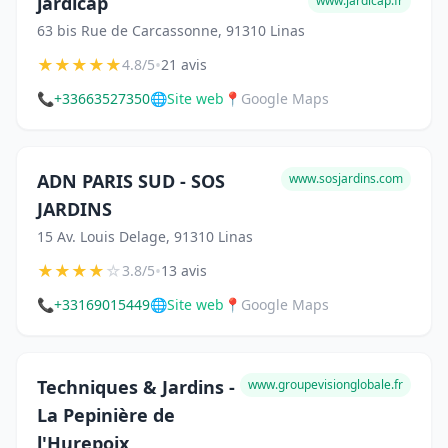
jardicap
www.jardicap.fr
63 bis Rue de Carcassonne, 91310 Linas
★
★
★
★
★
•
4.8/5
21 avis
📞
+33663527350
🌐
Site web
📍
Google Maps
ADN PARIS SUD - SOS
www.sosjardins.com
JARDINS
15 Av. Louis Delage, 91310 Linas
★
★
★
★
☆
•
3.8/5
13 avis
📞
+33169015449
🌐
Site web
📍
Google Maps
Techniques & Jardins -
www.groupevisionglobale.fr
La Pepinière de
l'Hurepoix