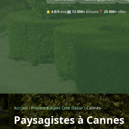
⭐
4.8/5
avis
🏢
12 000+
artisans
📍
25 000+
villes
Accueil
›
Provence Alpes Cote Dazur
›
Cannes
Paysagistes à Cannes