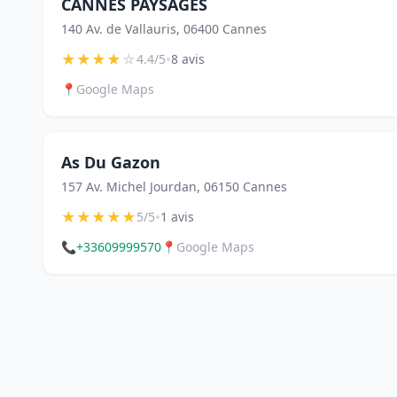
CANNES PAYSAGES
140 Av. de Vallauris, 06400 Cannes
★
★
★
★
☆
•
4.4/5
8 avis
📍
Google Maps
As Du Gazon
157 Av. Michel Jourdan, 06150 Cannes
★
★
★
★
★
•
5/5
1 avis
📞
+33609999570
📍
Google Maps