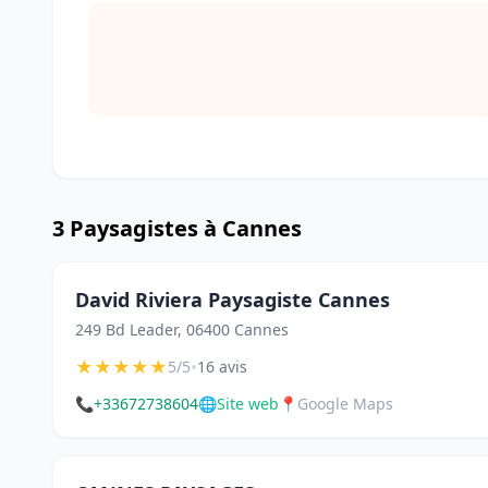
3 Paysagistes à Cannes
David Riviera Paysagiste Cannes
249 Bd Leader, 06400 Cannes
★
★
★
★
★
•
5/5
16 avis
📞
+33672738604
🌐
Site web
📍
Google Maps