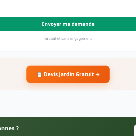
Envoyer ma demande
Gratuit et sans engagement
📋 Devis Jardin Gratuit →
annes ?