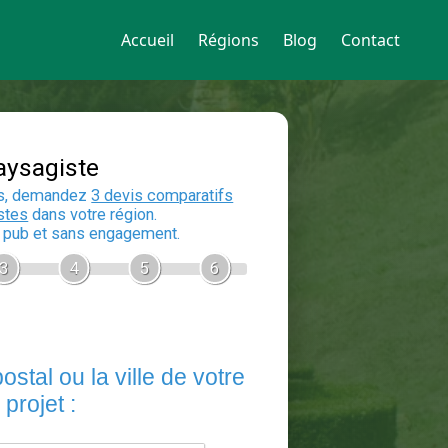
Accueil
Régions
Blog
Contact
Devis Paysagiste
En 5 minutes, demandez
3 devis compara
aux
paysagistes
dans votre région.
Gratuit, sans pub et sans engagement.
1
2
3
4
5