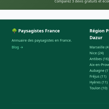
Comparez 3 devis gratuits et éc
🌳 Paysagistes France
Région P
Dazur
Annuaire des paysagistes en France.
Blog →
Marseille (4
Nice (24)
Antibes (16)
Aix-en-Prov
Aubagne (1
Fréjus (11)
Hyères (11)
Toulon (10)