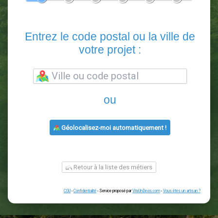
En 5 minutes, demandez
3 devis comparatifs
paysagistes
dans votre région.
Gratuit, sans pub et sans engagement.
1
2
3
4
5
6
Entrez le code postal ou la vill
votre projet :
ou
Géolocalisez-moi automatiquement !