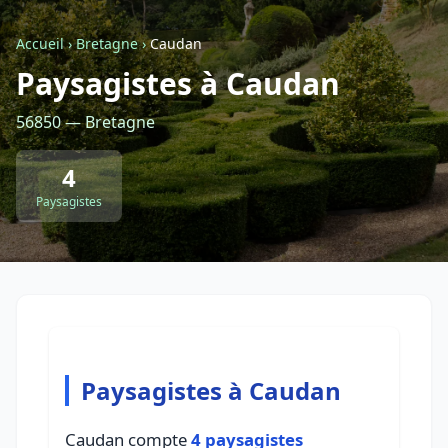
Accueil
›
Bretagne
›
Caudan
Retour à la liste des métiers
Paysagistes à Caudan
56850 — Bretagne
CGU
-
Confidentialité
- Service proposé par
ViteUnDevis.com
-
Vous êtes
4
Paysagistes
Paysagistes à Caudan
Caudan compte
4 paysagistes