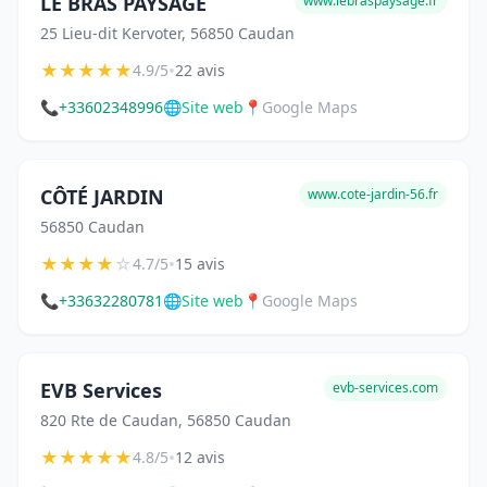
LE BRAS PAYSAGE
www.lebraspaysage.fr
25 Lieu-dit Kervoter, 56850 Caudan
★
★
★
★
★
•
4.9/5
22 avis
📞
+33602348996
🌐
Site web
📍
Google Maps
CÔTÉ JARDIN
www.cote-jardin-56.fr
56850 Caudan
★
★
★
★
☆
•
4.7/5
15 avis
📞
+33632280781
🌐
Site web
📍
Google Maps
EVB Services
evb-services.com
820 Rte de Caudan, 56850 Caudan
★
★
★
★
★
•
4.8/5
12 avis