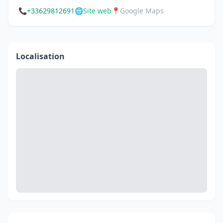
📞
+33629812691
🌐
Site web
📍
Google Maps
Localisation