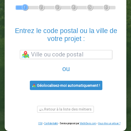
Devis Paysagiste
En 5 minutes, demandez
3 devis comparatifs
paysagistes
dans votre région.
Gratuit, sans pub et sans engagement.
1
2
3
4
5
6
Entrez le code postal ou la vill
votre projet :
ou