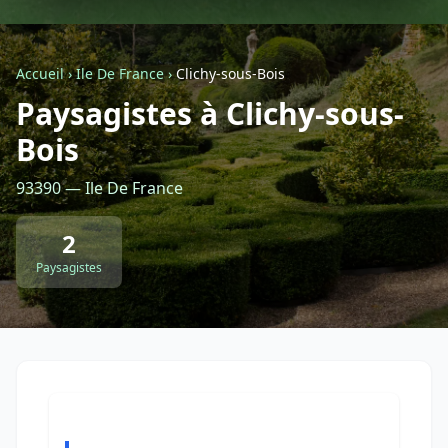
Géolocalisez-moi automatiquement !
Accueil
›
Ile De France
›
Clichy-sous-Bois
Paysagistes à Clichy-sous-
Retour à la liste des métiers
Bois
CGU
-
Confidentialité
- Service proposé par
ViteUnDevis.com
-
Vous êtes
93390 — Ile De France
2
Paysagistes