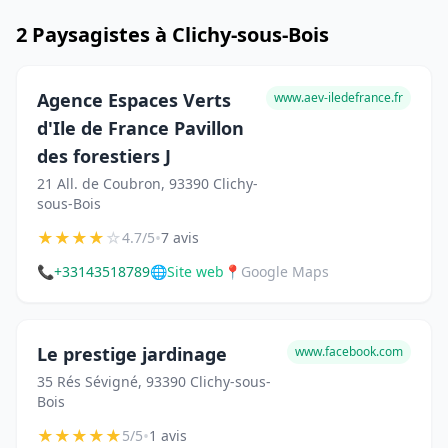
2 Paysagistes à Clichy-sous-Bois
Agence Espaces Verts
www.aev-iledefrance.fr
d'Ile de France Pavillon
des forestiers J
21 All. de Coubron, 93390 Clichy-
sous-Bois
★
★
★
★
☆
•
4.7/5
7 avis
📞
+33143518789
🌐
Site web
📍
Google Maps
Le prestige jardinage
www.facebook.com
35 Rés Sévigné, 93390 Clichy-sous-
Bois
★
★
★
★
★
•
5/5
1 avis