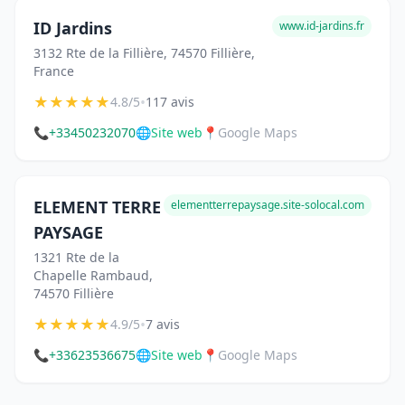
ID Jardins
www.id-jardins.fr
3132 Rte de la Fillière, 74570 Fillière,
France
★
★
★
★
★
•
4.8/5
117 avis
📞
+33450232070
🌐
Site web
📍
Google Maps
ELEMENT TERRE
elementterrepaysage.site-solocal.com
PAYSAGE
1321 Rte de la
Chapelle Rambaud,
74570 Fillière
★
★
★
★
★
•
4.9/5
7 avis
📞
+33623536675
🌐
Site web
📍
Google Maps