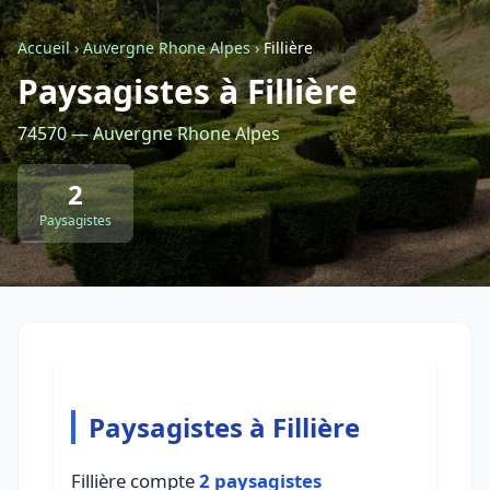
Accueil
›
Auvergne Rhone Alpes
›
Fillière
Retour à la liste des métiers
Paysagistes à Fillière
74570 — Auvergne Rhone Alpes
CGU
-
Confidentialité
- Service proposé par
ViteUnDevis.com
-
Vous êtes
2
Paysagistes
Paysagistes à Fillière
Fillière compte
2 paysagistes