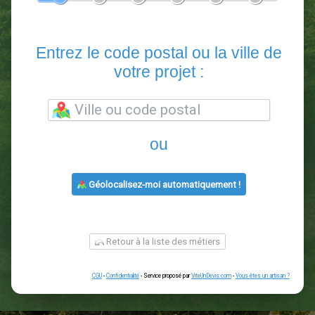
En 5 minutes, demandez
3 devis comparatifs
paysagistes
dans votre région.
Gratuit, sans pub et sans engagement.
1
2
3
4
5
6
Entrez le code postal ou la vill
votre projet :
ou
Géolocalisez-moi automatiquement !