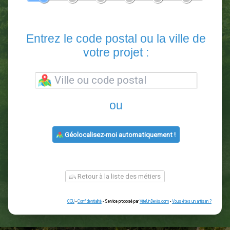
En 5 minutes, demandez
3 devis comparatifs
paysagistes
dans votre région.
Gratuit, sans pub et sans engagement.
1
2
3
4
5
6
Entrez le code postal ou la vill
votre projet :
ou
Géolocalisez-moi automatiquement !