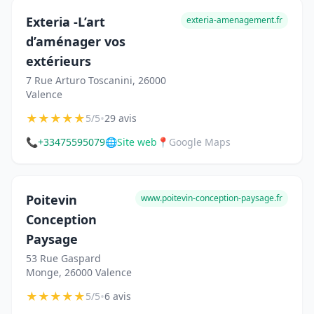
Exteria -L’art
exteria-amenagement.fr
d’aménager vos
extérieurs
7 Rue Arturo Toscanini, 26000
Valence
★
★
★
★
★
•
5/5
29 avis
📞
+33475595079
🌐
Site web
📍
Google Maps
Poitevin
www.poitevin-conception-paysage.fr
Conception
Paysage
53 Rue Gaspard
Monge, 26000 Valence
★
★
★
★
★
•
5/5
6 avis