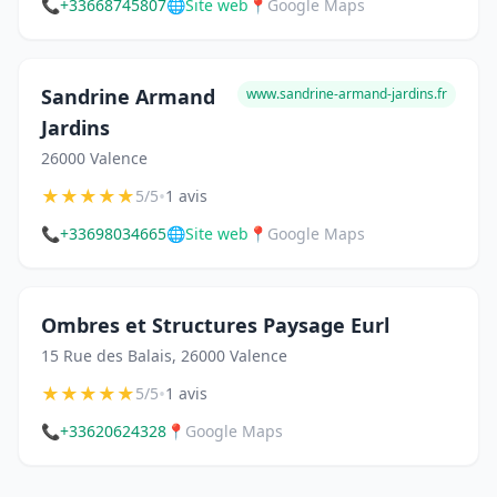
📞
+33668745807
🌐
Site web
📍
Google Maps
Sandrine Armand
www.sandrine-armand-jardins.fr
Jardins
26000 Valence
★
★
★
★
★
•
5/5
1 avis
📞
+33698034665
🌐
Site web
📍
Google Maps
Ombres et Structures Paysage Eurl
15 Rue des Balais, 26000 Valence
★
★
★
★
★
•
5/5
1 avis
📞
+33620624328
📍
Google Maps