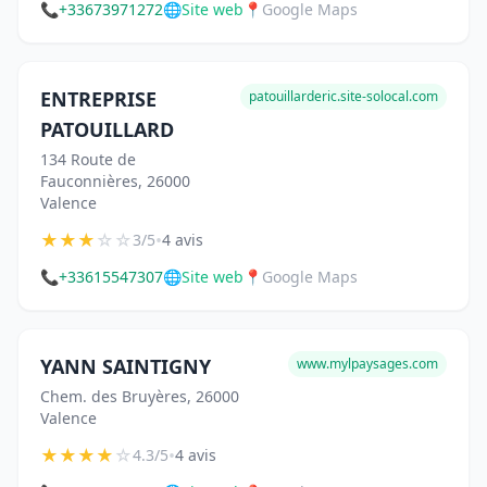
📞
+33673971272
🌐
Site web
📍
Google Maps
ENTREPRISE
patouillarderic.site-solocal.com
PATOUILLARD
134 Route de
Fauconnières, 26000
Valence
★
★
★
☆
☆
•
3/5
4 avis
📞
+33615547307
🌐
Site web
📍
Google Maps
YANN SAINTIGNY
www.mylpaysages.com
Chem. des Bruyères, 26000
Valence
★
★
★
★
☆
•
4.3/5
4 avis