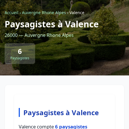
Accueil
›
Auvergne Rhone Alpes
›
Valence
Retour à la liste des métiers
Paysagistes à Valence
26000 — Auvergne Rhone Alpes
CGU
-
Confidentialité
- Service proposé par
ViteUnDevis.com
-
Vous êtes
6
Paysagistes
Paysagistes à Valence
Valence compte
6 paysagistes