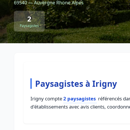
69540 — Auvergne Rhone Alpes
2
Paysagistes
Paysagistes à Irigny
Irigny compte
2 paysagistes
référencés dan
d'établissements avec avis clients, coordonné