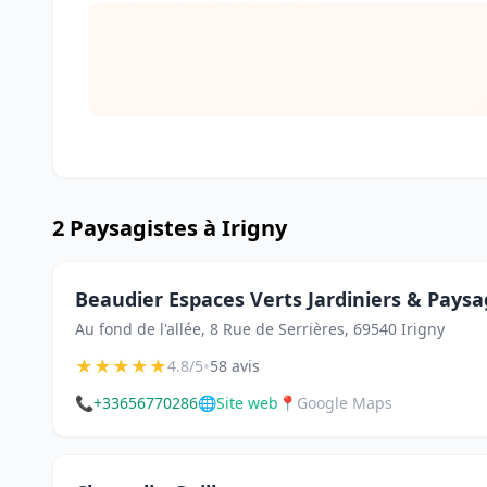
2 Paysagistes à Irigny
Beaudier Espaces Verts Jardiniers & Paysa
Au fond de l'allée, 8 Rue de Serrières, 69540 Irigny
★
★
★
★
★
•
4.8/5
58 avis
📞
+33656770286
🌐
Site web
📍
Google Maps