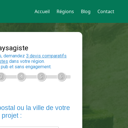
Accueil
Régions
Blog
Contact
Devis Paysagiste
En 5 minutes, demandez
3 devis compara
aux
paysagistes
dans votre région.
Gratuit, sans pub et sans engagement.
1
2
3
4
5