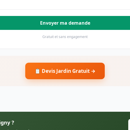
Envoyer ma demande
Gratuit et sans engagement
📋 Devis Jardin Gratuit →
igny ?