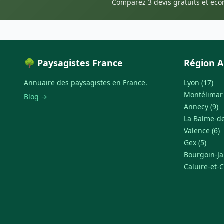
Comparez 3 devis gratuits et éc
🌳 Paysagistes France
Région A
Annuaire des paysagistes en France.
Lyon (17)
Montélimar 
Blog →
Annecy (9)
La Balme-de-
Valence (6)
Gex (5)
Bourgoin-Jal
Caluire-et-C