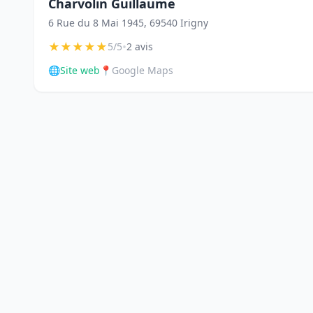
Charvolin Guillaume
6 Rue du 8 Mai 1945, 69540 Irigny
★
★
★
★
★
•
5/5
2 avis
🌐
Site web
📍
Google Maps