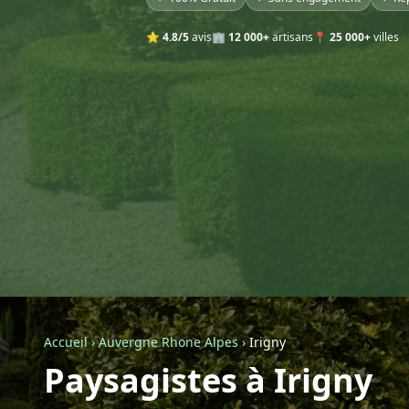
⭐
4.8/5
avis
🏢
12 000+
artisans
📍
25 000+
villes
Accueil
›
Auvergne Rhone Alpes
›
Irigny
Paysagistes à Irigny