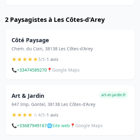
2 Paysagistes à Les Côtes-d'Arey
Côté Paysage
Chem. du Coin, 38138 Les Côtes-d'Arey
★
★
★
★
★
•
5/5
1 avis
📞
+33474589270
📍
Google Maps
Art & Jardin
art-et-jardin.fr
647 Imp. Gontel, 38138 Les Côtes-d'Arey
★
★
★
★
☆
•
4/5
1 avis
📞
+33687949167
🌐
Site web
📍
Google Maps