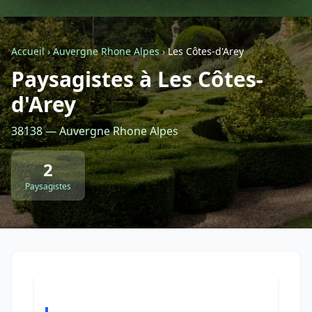
Géolocalisez-moi automatiquement !
Accueil
›
Auvergne Rhone Alpes
›
Les Côtes-d'Arey
Paysagistes à Les Côtes-
Retour à la liste des métiers
d'Arey
CGU
-
Confidentialité
- Service proposé par
ViteUnDevis.com
-
Vous êtes
38138 — Auvergne Rhone Alpes
2
Paysagistes