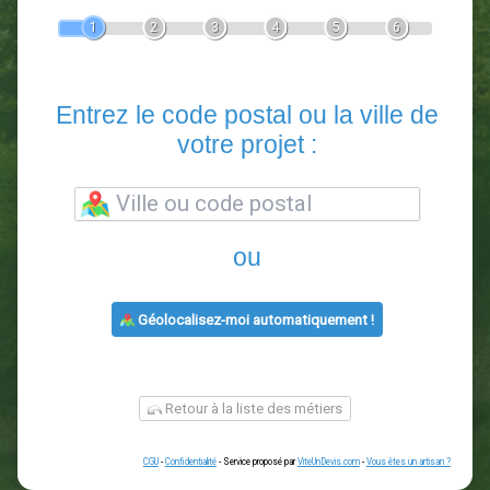
Devis Paysagiste
En 5 minutes, demandez
3 devis comparatifs
paysagistes
dans votre région.
Gratuit, sans pub et sans engagement.
1
2
3
4
5
6
Entrez le code postal ou la vill
votre projet :
ou