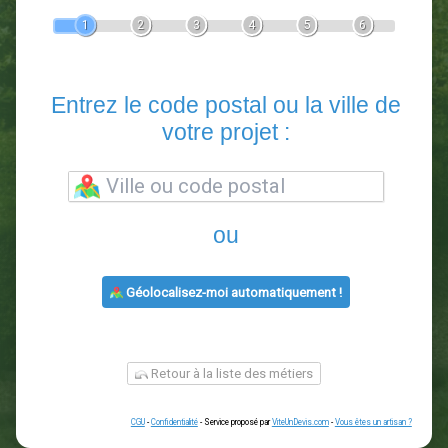
Devis Paysagiste
En 5 minutes, demandez
3 devis comparatifs
paysagistes
dans votre région.
Gratuit, sans pub et sans engagement.
1
2
3
4
5
6
Entrez le code postal ou la vill
votre projet :
ou