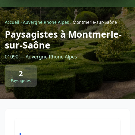
Géolocalisez-moi automatiquement !
Accueil
›
Auvergne Rhone Alpes
›
Montmerle-sur-Saône
Paysagistes à Montmerle-
Retour à la liste des métiers
sur-Saône
CGU
-
Confidentialité
- Service proposé par
ViteUnDevis.com
-
Vous êtes
01090 — Auvergne Rhone Alpes
2
Paysagistes