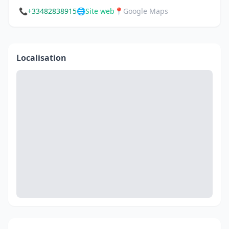
📞
+33482838915
🌐
Site web
📍
Google Maps
Localisation