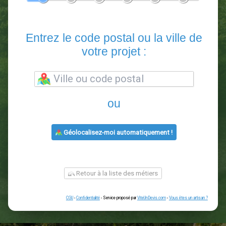
En 5 minutes, demandez
3 devis comparatifs
paysagistes
dans votre région.
Gratuit, sans pub et sans engagement.
1
2
3
4
5
6
Entrez le code postal ou la vill
votre projet :
ou
Géolocalisez-moi automatiquement !