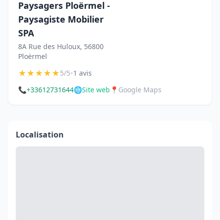
Paysagers Ploërmel -
Paysagiste Mobilier
SPA
8A Rue des Huloux, 56800
Ploërmel
★
★
★
★
★
•
5/5
1 avis
📞
+33612731644
🌐
Site web
📍
Google Maps
Localisation