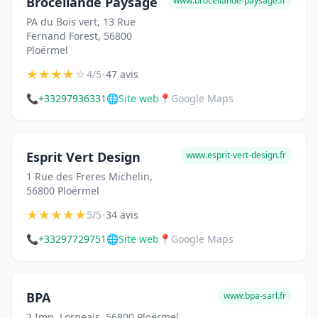
Brocéliande Paysage
www.broceliande-paysage.fr
PA du Bois vert, 13 Rue
Fernand Forest, 56800
Ploërmel
★
★
★
★
☆
•
4/5
47 avis
📞
+33297936331
🌐
Site web
📍
Google Maps
Esprit Vert Design
www.esprit-vert-design.fr
1 Rue des Freres Michelin,
56800 Ploërmel
★
★
★
★
★
•
5/5
34 avis
📞
+33297729751
🌐
Site web
📍
Google Maps
BPA
www.bpa-sarl.fr
2 Imp. Lorgeais, 56800 Ploërmel