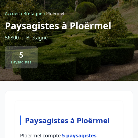
Accueil
›
Bretagne
›
Ploërmel
Retour à la liste des métiers
Paysagistes à Ploërmel
56800 — Bretagne
CGU
-
Confidentialité
- Service proposé par
ViteUnDevis.com
-
Vous êtes
5
Paysagistes
Paysagistes à Ploërmel
Ploërmel compte
5 paysagistes