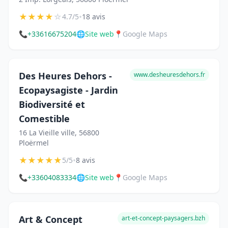
★
★
★
★
☆
•
4.7/5
18 avis
📞
+33616675204
🌐
Site web
📍
Google Maps
Des Heures Dehors -
www.desheuresdehors.fr
Ecopaysagiste - Jardin
Biodiversité et
Comestible
16 La Vieille ville, 56800
Ploërmel
★
★
★
★
★
•
5/5
8 avis
📞
+33604083334
🌐
Site web
📍
Google Maps
Art & Concept
art-et-concept-paysagers.bzh