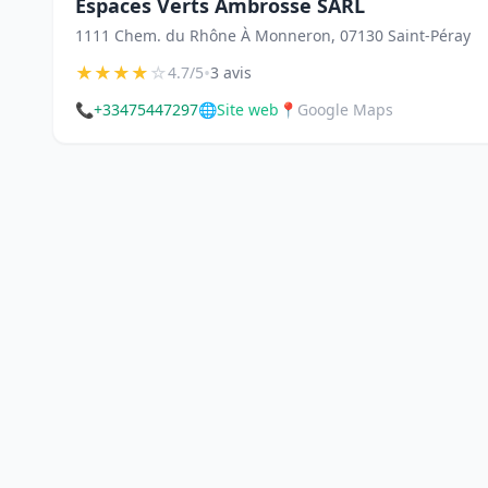
Espaces Verts Ambrosse SARL
1111 Chem. du Rhône À Monneron, 07130 Saint-Péray
★
★
★
★
☆
•
4.7/5
3 avis
📞
+33475447297
🌐
Site web
📍
Google Maps