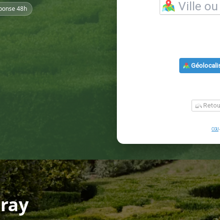
ponse 48h
éray