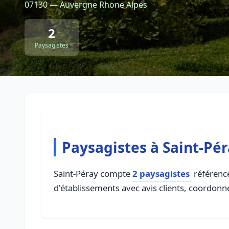
07130 — Auvergne Rhone Alpes
2
Paysagistes
Paysagistes à Saint-Pé
Saint-Péray compte
2 paysagistes
référencé
d'établissements avec avis clients, coordonné