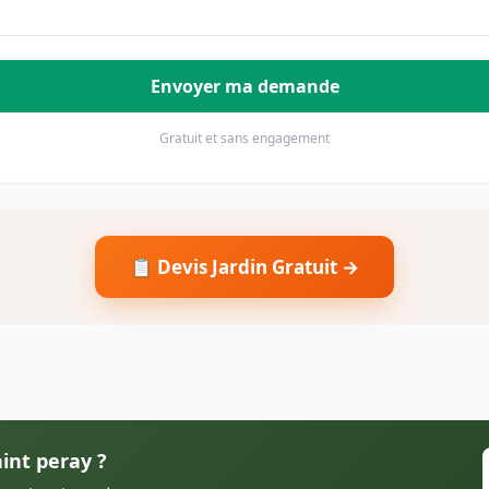
Envoyer ma demande
Gratuit et sans engagement
📋 Devis Jardin Gratuit →
aint peray ?