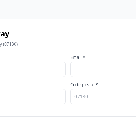
ray
y (07130)
Email *
Code postal *