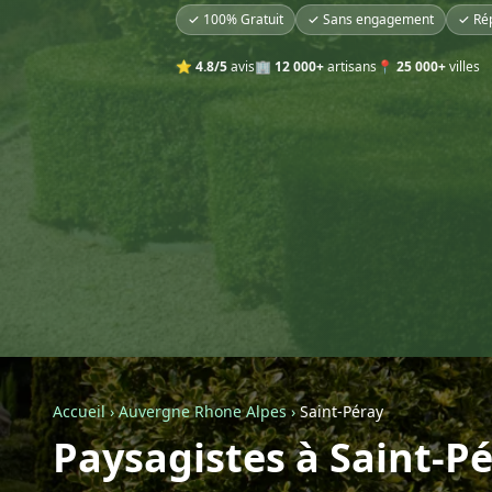
✓ 100% Gratuit
✓ Sans engagement
✓ Ré
⭐
4.8/5
avis
🏢
12 000+
artisans
📍
25 000+
villes
Accueil
›
Auvergne Rhone Alpes
›
Saint-Péray
Paysagistes à Saint-P