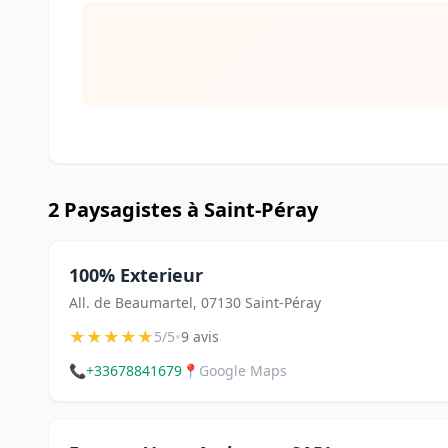
2 Paysagistes à Saint-Péray
100% Exterieur
All. de Beaumartel, 07130 Saint-Péray
★
★
★
★
★
•
5/5
9 avis
📞
+33678841679
📍
Google Maps