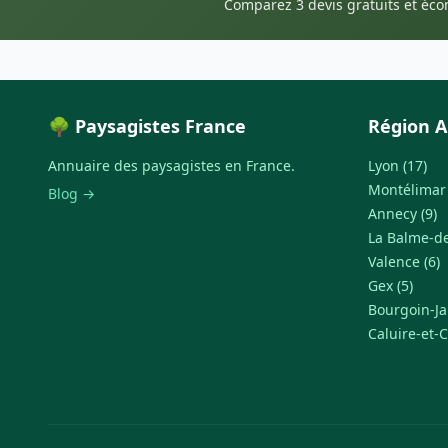
Comparez 3 devis gratuits et éc
🌳 Paysagistes France
Région A
Annuaire des paysagistes en France.
Lyon (17)
Montélimar 
Blog →
Annecy (9)
La Balme-de-
Valence (6)
Gex (5)
Bourgoin-Jal
Caluire-et-C