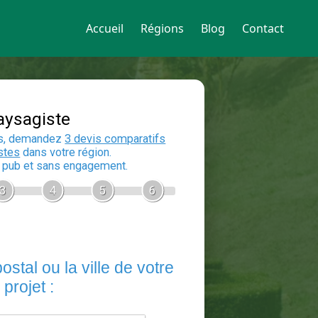
Accueil
Régions
Blog
Contact
Devis Paysagiste
En 5 minutes, demandez
3 devis compara
aux
paysagistes
dans votre région.
Gratuit, sans pub et sans engagement.
1
2
3
4
5