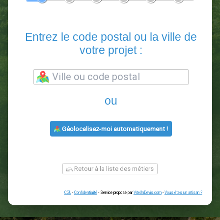
En 5 minutes, demandez
3 devis comparatifs
paysagistes
dans votre région.
Gratuit, sans pub et sans engagement.
1
2
3
4
5
6
Entrez le code postal ou la vill
votre projet :
ou
Géolocalisez-moi automatiquement !