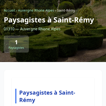
Accueil
›
Auvergne Rhone Alpes
›
Saint-Rémy
Retour à la liste des métiers
Paysagistes à Saint-Rémy
01310 — Auvergne Rhone Alpes
CGU
-
Confidentialité
- Service proposé par
ViteUnDevis.com
-
Vous êtes
1
Paysagistes
Paysagistes à Saint-
Rémy