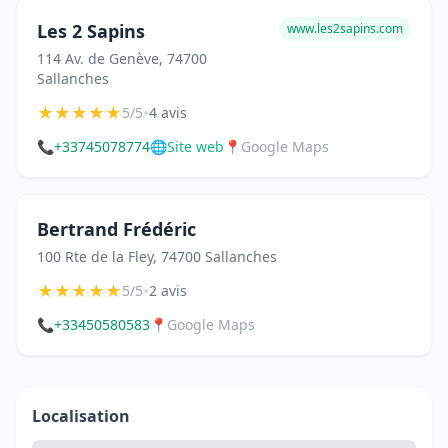
Les 2 Sapins
www.les2sapins.com
114 Av. de Genève, 74700
Sallanches
★
★
★
★
★
•
5/5
4 avis
📞
+33745078774
🌐
Site web
📍
Google Maps
Bertrand Frédéric
100 Rte de la Fley, 74700 Sallanches
★
★
★
★
★
•
5/5
2 avis
📞
+33450580583
📍
Google Maps
Localisation