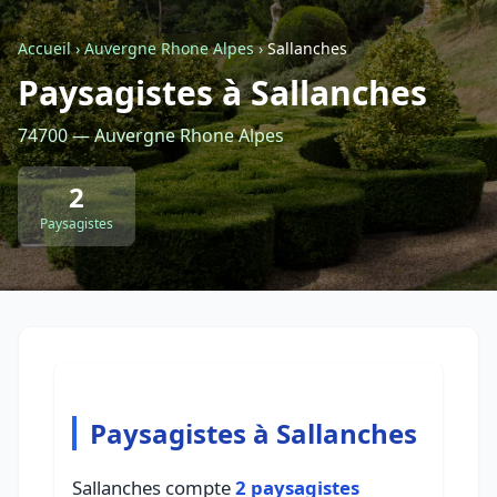
Accueil
›
Auvergne Rhone Alpes
›
Sallanches
Retour à la liste des métiers
Paysagistes à Sallanches
74700 — Auvergne Rhone Alpes
CGU
-
Confidentialité
- Service proposé par
ViteUnDevis.com
-
Vous êtes
2
Paysagistes
Paysagistes à Sallanches
Sallanches compte
2 paysagistes