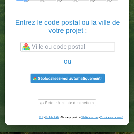
En 5 minutes, demandez
3 devis comparatifs
paysagistes
dans votre région.
Gratuit, sans pub et sans engagement.
1
2
3
4
5
6
Entrez le code postal ou la vill
votre projet :
ou
Géolocalisez-moi automatiquement !