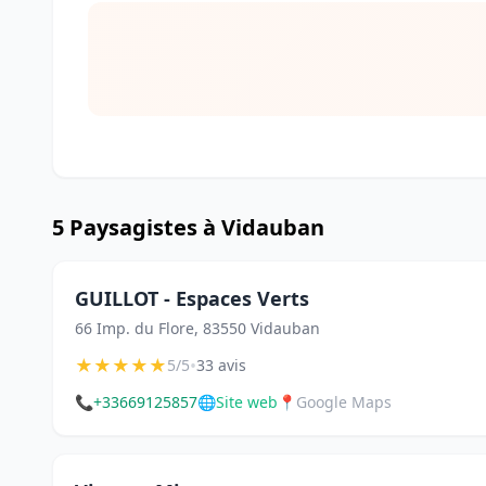
5 Paysagistes à Vidauban
GUILLOT - Espaces Verts
66 Imp. du Flore, 83550 Vidauban
★
★
★
★
★
•
5/5
33 avis
📞
+33669125857
🌐
Site web
📍
Google Maps