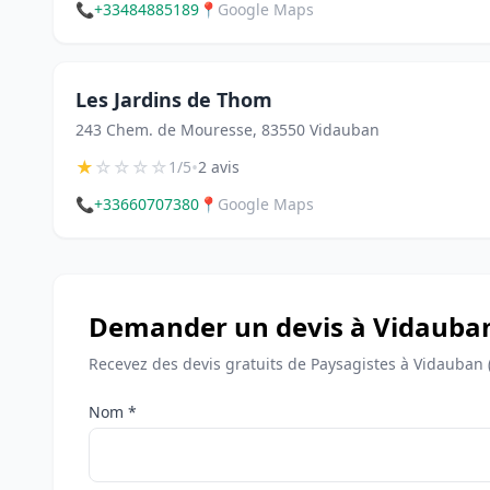
📞
+33484885189
📍
Google Maps
Les Jardins de Thom
243 Chem. de Mouresse, 83550 Vidauban
★
☆
☆
☆
☆
•
1/5
2 avis
📞
+33660707380
📍
Google Maps
Demander un devis à Vidauba
Recevez des devis gratuits de Paysagistes à Vidauban 
Nom *