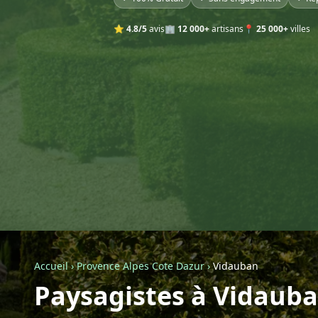
⭐
4.8/5
avis
🏢
12 000+
artisans
📍
25 000+
villes
Accueil
›
Provence Alpes Cote Dazur
›
Vidauban
Paysagistes à Vidaub