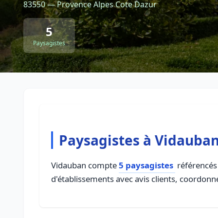
83550 — Provence Alpes Cote Dazur
5
Paysagistes
Paysagistes à Vidauba
Vidauban compte
5 paysagistes
référencés 
d'établissements avec avis clients, coordonné