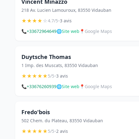
Vincent Minazzo
218 Av. Lucien Lamouroux, 83550 Vidauban
★
★
★
★
☆
•
4.7/5
3 avis
📞
+33672964649
🌐
Site web
📍
Google Maps
Duytsche Thomas
1 Imp. des Muscats, 83550 Vidauban
★
★
★
★
★
•
5/5
3 avis
📞
+33676260939
🌐
Site web
📍
Google Maps
Fredo'bois
502 Chem. du Plateau, 83550 Vidauban
★
★
★
★
★
•
5/5
2 avis