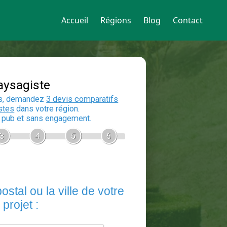
Accueil
Régions
Blog
Contact
Devis Paysagiste
En 5 minutes, demandez
3 devis compara
aux
paysagistes
dans votre région.
Gratuit, sans pub et sans engagement.
1
2
3
4
5