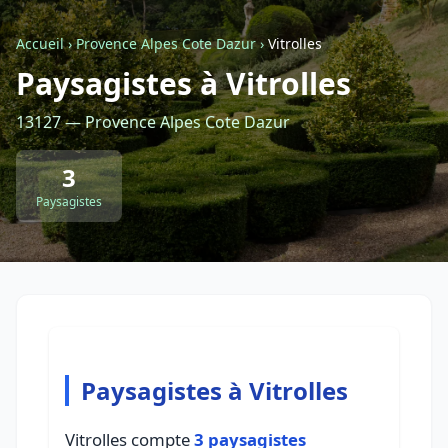
Accueil
›
Provence Alpes Cote Dazur
›
Vitrolles
Retour à la liste des métiers
Paysagistes à Vitrolles
13127 — Provence Alpes Cote Dazur
CGU
-
Confidentialité
- Service proposé par
ViteUnDevis.com
-
Vous êtes
3
Paysagistes
Paysagistes à Vitrolles
Vitrolles compte
3 paysagistes