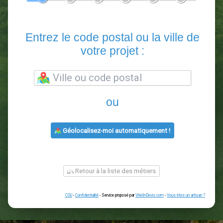
En 5 minutes, demandez
3 devis comparatifs
paysagistes
dans votre région.
Gratuit, sans pub et sans engagement.
1
2
3
4
5
6
Entrez le code postal ou la vill
votre projet :
ou
Géolocalisez-moi automatiquement !