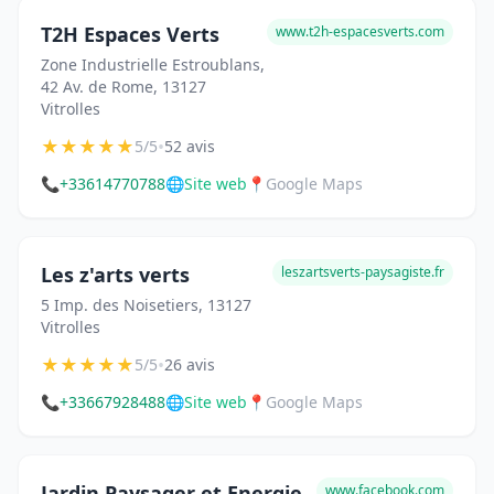
T2H Espaces Verts
www.t2h-espacesverts.com
Zone Industrielle Estroublans,
42 Av. de Rome, 13127
Vitrolles
★
★
★
★
★
•
5/5
52 avis
📞
+33614770788
🌐
Site web
📍
Google Maps
Les z'arts verts
leszartsverts-paysagiste.fr
5 Imp. des Noisetiers, 13127
Vitrolles
★
★
★
★
★
•
5/5
26 avis
📞
+33667928488
🌐
Site web
📍
Google Maps
Jardin Paysager et Energie
www.facebook.com