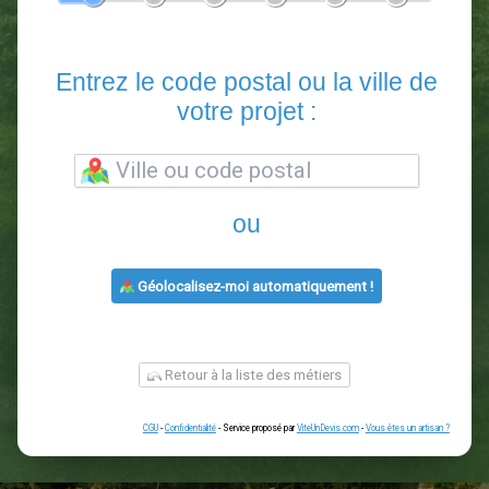
En 5 minutes, demandez
3 devis comparatifs
paysagistes
dans votre région.
Gratuit, sans pub et sans engagement.
1
2
3
4
5
6
Entrez le code postal ou la vill
votre projet :
ou
Géolocalisez-moi automatiquement !