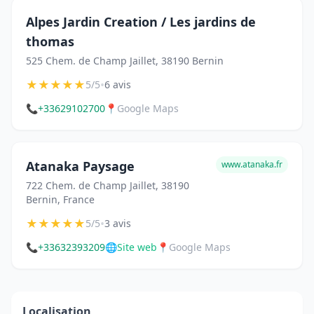
Alpes Jardin Creation / Les jardins de
thomas
525 Chem. de Champ Jaillet, 38190 Bernin
★
★
★
★
★
•
5/5
6 avis
📞
+33629102700
📍
Google Maps
Atanaka Paysage
www.atanaka.fr
722 Chem. de Champ Jaillet, 38190
Bernin, France
★
★
★
★
★
•
5/5
3 avis
📞
+33632393209
🌐
Site web
📍
Google Maps
Localisation