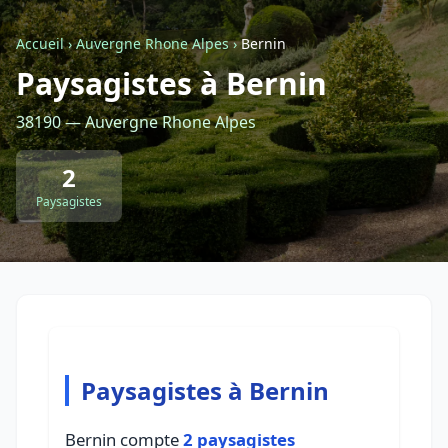
Accueil
›
Auvergne Rhone Alpes
›
Bernin
Retour à la liste des métiers
Paysagistes à Bernin
38190 — Auvergne Rhone Alpes
CGU
-
Confidentialité
- Service proposé par
ViteUnDevis.com
-
Vous êtes
2
Paysagistes
Paysagistes à Bernin
Bernin compte
2 paysagistes