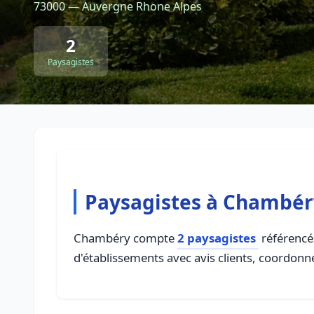
73000 — Auvergne Rhone Alpes
2
Paysagistes
Paysagistes à Chambér
Chambéry compte
2 paysagistes
référencés
d'établissements avec avis clients, coordonné