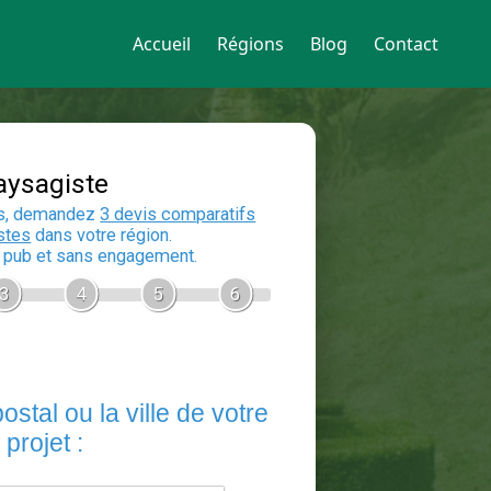
Accueil
Régions
Blog
Contact
Devis Paysagiste
En 5 minutes, demandez
3 devis compara
aux
paysagistes
dans votre région.
Gratuit, sans pub et sans engagement.
1
2
3
4
5