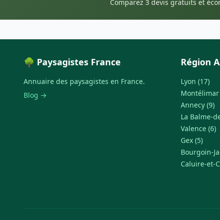
Comparez 3 devis gratuits et éc
🌳 Paysagistes France
Région A
Annuaire des paysagistes en France.
Lyon (17)
Montélimar 
Blog →
Annecy (9)
La Balme-de-
Valence (6)
Gex (5)
Bourgoin-Jal
Caluire-et-C