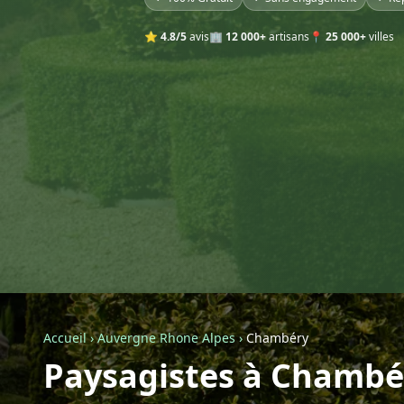
⭐
4.8/5
avis
🏢
12 000+
artisans
📍
25 000+
villes
Accueil
›
Auvergne Rhone Alpes
›
Chambéry
Paysagistes à Chambé