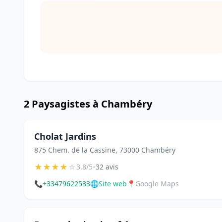
2 Paysagistes à Chambéry
Cholat Jardins
875 Chem. de la Cassine, 73000 Chambéry
★
★
★
★
☆
•
3.8/5
32 avis
📞
+33479622533
🌐
Site web
📍
Google Maps