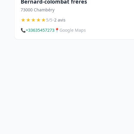
Bernard-colombat frères
73000 Chambéry
★
★
★
★
★
•
5/5
2 avis
📞
+33635457273
📍
Google Maps