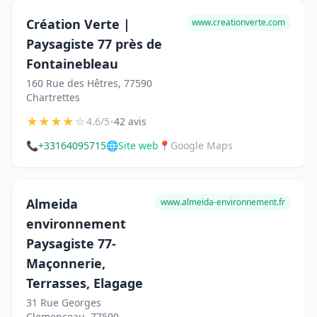
Création Verte |
www.creationverte.com
Paysagiste 77 près de
Fontainebleau
160 Rue des Hêtres, 77590
Chartrettes
★
★
★
★
☆
•
4.6/5
42 avis
📞
+33164095715
🌐
Site web
📍
Google Maps
Almeida
www.almeida-environnement.fr
environnement
Paysagiste 77-
Maçonnerie,
Terrasses, Elagage
31 Rue Georges
Clemenceau, 77590