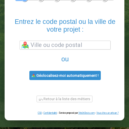
En 5 minutes, demandez
3 devis comparatifs
paysagistes
dans votre région.
Gratuit, sans pub et sans engagement.
1
2
3
4
5
6
Entrez le code postal ou la vill
votre projet :
ou
Géolocalisez-moi automatiquement !