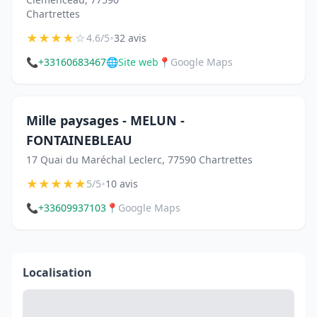
Chartrettes
★
★
★
★
☆
•
4.6/5
32 avis
📞
+33160683467
🌐
Site web
📍
Google Maps
Mille paysages - MELUN -
FONTAINEBLEAU
17 Quai du Maréchal Leclerc, 77590 Chartrettes
★
★
★
★
★
•
5/5
10 avis
📞
+33609937103
📍
Google Maps
Localisation