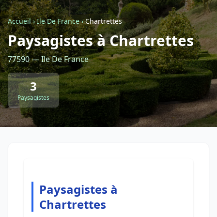
Accueil
›
Ile De France
›
Chartrettes
Retour à la liste des métiers
Paysagistes à Chartrettes
77590 — Ile De France
CGU
-
Confidentialité
- Service proposé par
ViteUnDevis.com
-
Vous êtes
3
Paysagistes
Paysagistes à
Chartrettes