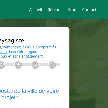
Accueil
Régions
Blog
Contact
Devis Paysagiste
En 5 minutes, demandez
3 devis compara
aux
paysagistes
dans votre région.
Gratuit, sans pub et sans engagement.
1
2
3
4
5