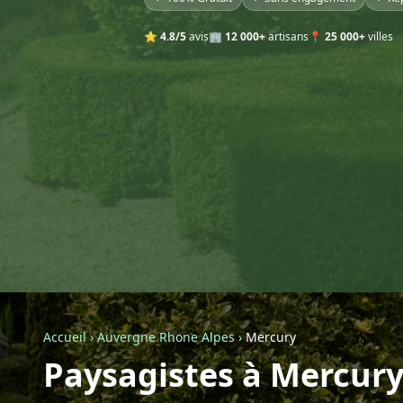
⭐
4.8/5
avis
🏢
12 000+
artisans
📍
25 000+
villes
Accueil
›
Auvergne Rhone Alpes
›
Mercury
Paysagistes à Mercur