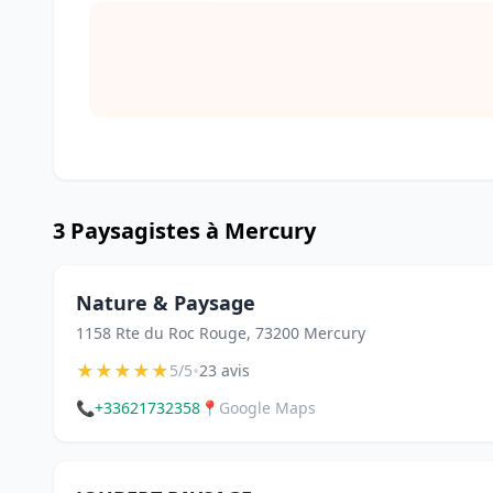
3 Paysagistes à Mercury
Nature & Paysage
1158 Rte du Roc Rouge, 73200 Mercury
★
★
★
★
★
•
5/5
23 avis
📞
+33621732358
📍
Google Maps