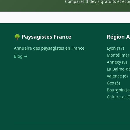
Comparez 3 devis gratuits et éc
🌳 Paysagistes France
Région A
Annuaire des paysagistes en France.
Lyon (17)
Montélimar 
Blog →
Annecy (9)
La Balme-de-
Valence (6)
Gex (5)
Bourgoin-Jal
Caluire-et-C