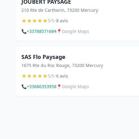
JOUBERT PAYSAGE
210 Rte de Cartherin, 73200 Mercury
★
★
★
★
★
•
5/5
8 avis
📞
+33788571684
📍
Google Maps
SAS Flo Paysage
1675 Rte du Roc Rouge, 73200 Mercury
★
★
★
★
★
•
5/5
6 avis
📞
+33686353958
📍
Google Maps