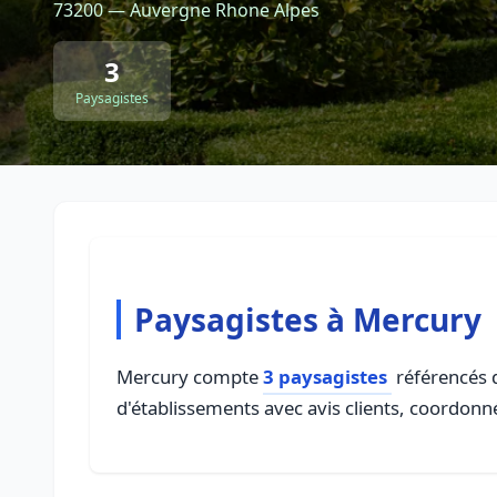
73200 — Auvergne Rhone Alpes
3
Paysagistes
Paysagistes à Mercury
Mercury compte
3 paysagistes
référencés d
d'établissements avec avis clients, coordonné