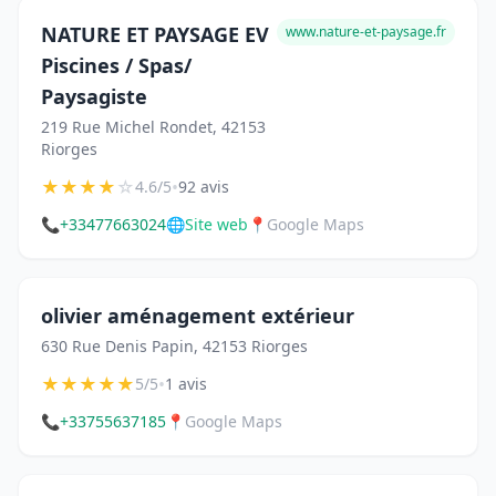
NATURE ET PAYSAGE EV
www.nature-et-paysage.fr
Piscines / Spas/
Paysagiste
219 Rue Michel Rondet, 42153
Riorges
★
★
★
★
☆
•
4.6/5
92 avis
📞
+33477663024
🌐
Site web
📍
Google Maps
olivier aménagement extérieur
630 Rue Denis Papin, 42153 Riorges
★
★
★
★
★
•
5/5
1 avis
📞
+33755637185
📍
Google Maps