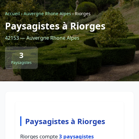
Accueil
›
Auvergne Rhone Alpes
›
Riorges
Retour à la liste des métiers
Paysagistes à Riorges
42153 — Auvergne Rhone Alpes
CGU
-
Confidentialité
- Service proposé par
ViteUnDevis.com
-
Vous êtes
3
Paysagistes
Paysagistes à Riorges
Riorges compte
3 paysagistes