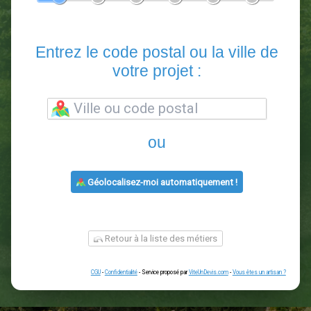
En 5 minutes, demandez
3 devis comparatifs
paysagistes
dans votre région.
Gratuit, sans pub et sans engagement.
1
2
3
4
5
6
Entrez le code postal ou la vill
votre projet :
ou
Géolocalisez-moi automatiquement !