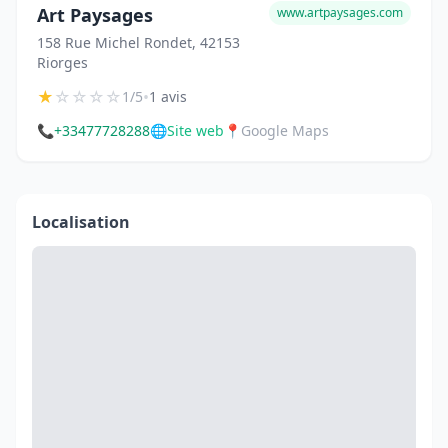
Art Paysages
www.artpaysages.com
158 Rue Michel Rondet, 42153
Riorges
★
☆
☆
☆
☆
•
1/5
1 avis
📞
+33477728288
🌐
Site web
📍
Google Maps
Localisation