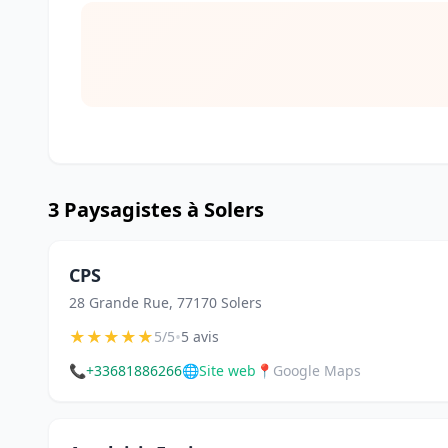
3 Paysagistes à Solers
CPS
28 Grande Rue, 77170 Solers
★
★
★
★
★
•
5/5
5 avis
📞
+33681886266
🌐
Site web
📍
Google Maps