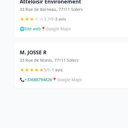
Atteloisir Environement
33 Rue de Barneau, 77111 Solers
★
★
★
☆
☆
•
3.7/5
3 avis
🌐
Site web
📍
Google Maps
M. JOSSE R
33 Rue de Monts, 77111 Solers
★
★
★
★
★
•
5/5
1 avis
📞
+33688794826
📍
Google Maps