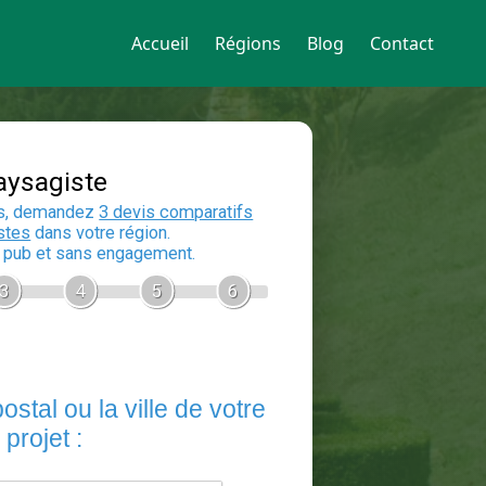
Accueil
Régions
Blog
Contact
Devis Paysagiste
En 5 minutes, demandez
3 devis compara
aux
paysagistes
dans votre région.
Gratuit, sans pub et sans engagement.
1
2
3
4
5