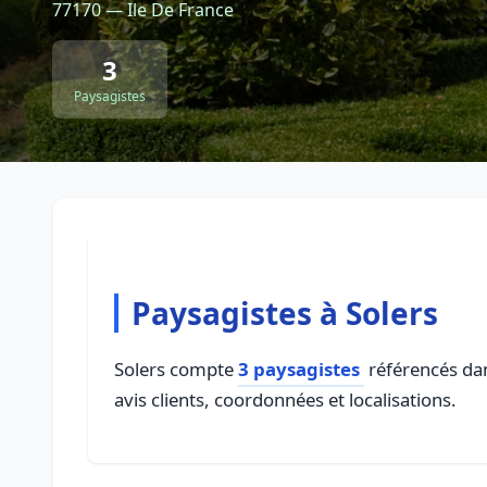
77170 — Ile De France
3
Paysagistes
Paysagistes à Solers
Solers compte
3 paysagistes
référencés dan
avis clients, coordonnées et localisations.