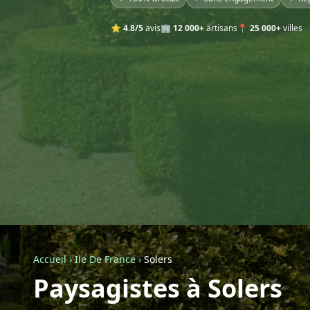
⭐
4.8/5
avis
🏢
12 000+
artisans
📍
25 000+
villes
Accueil
›
Ile De France
›
Solers
Paysagistes à Solers