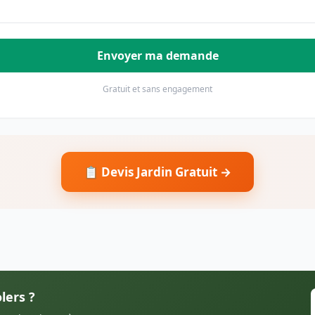
Envoyer ma demande
Gratuit et sans engagement
📋 Devis Jardin Gratuit →
lers ?