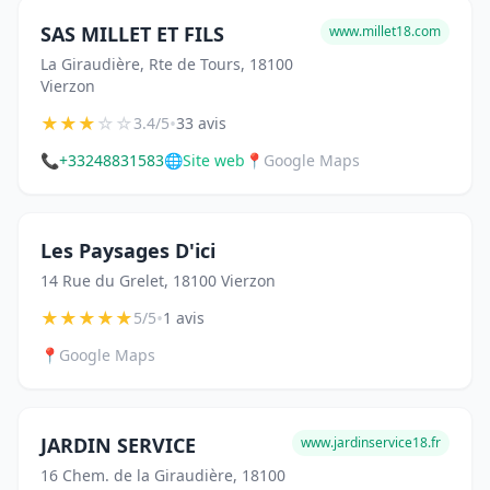
SAS MILLET ET FILS
www.millet18.com
La Giraudière, Rte de Tours, 18100
Vierzon
★
★
★
☆
☆
•
3.4/5
33 avis
📞
+33248831583
🌐
Site web
📍
Google Maps
Les Paysages D'ici
14 Rue du Grelet, 18100 Vierzon
★
★
★
★
★
•
5/5
1 avis
📍
Google Maps
JARDIN SERVICE
www.jardinservice18.fr
16 Chem. de la Giraudière, 18100