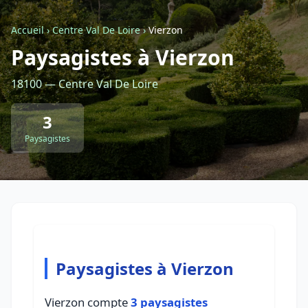
Accueil
›
Centre Val De Loire
›
Vierzon
Retour à la liste des métiers
Paysagistes à Vierzon
18100 — Centre Val De Loire
CGU
-
Confidentialité
- Service proposé par
ViteUnDevis.com
-
Vous êtes
3
Paysagistes
Paysagistes à Vierzon
Vierzon compte
3 paysagistes