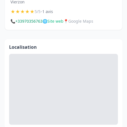
Vierzon
★
★
★
★
★
•
5/5
1 avis
📞
+33970356763
🌐
Site web
📍
Google Maps
Localisation