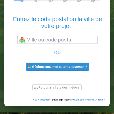
En 5 minutes, demandez
3 devis comparatifs
paysagistes
dans votre région.
Gratuit, sans pub et sans engagement.
1
2
3
4
5
6
Entrez le code postal ou la vill
votre projet :
ou
Géolocalisez-moi automatiquement !