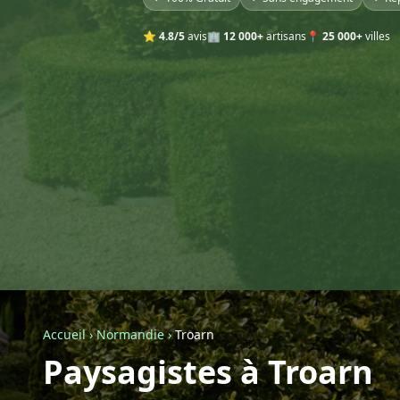
⭐
4.8/5
avis
🏢
12 000+
artisans
📍
25 000+
villes
Accueil
›
Normandie
›
Troarn
Paysagistes à Troarn