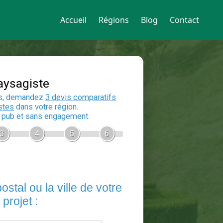
Accueil
Régions
Blog
Contact
Devis Paysagiste
En 5 minutes, demandez
3 devis compara
aux
paysagistes
dans votre région.
Gratuit, sans pub et sans engagement.
1
2
3
4
5