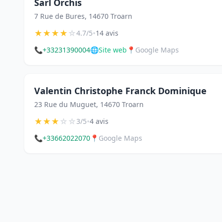
Sarl Orchis
7 Rue de Bures, 14670 Troarn
★
★
★
★
☆
•
4.7/5
14 avis
📞
+33231390004
🌐
Site web
📍
Google Maps
Valentin Christophe Franck Dominique
23 Rue du Muguet, 14670 Troarn
★
★
★
☆
☆
•
3/5
4 avis
📞
+33662022070
📍
Google Maps