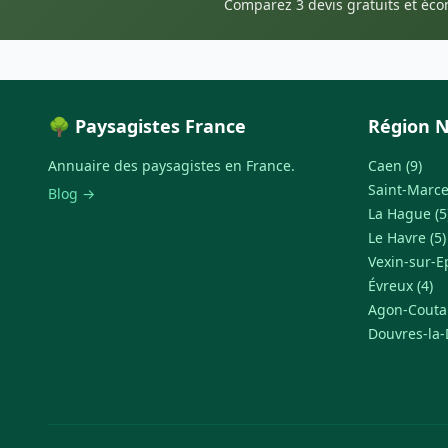
Comparez 3 devis gratuits et éc
🌳 Paysagistes France
Région 
Annuaire des paysagistes en France.
Caen (9)
Saint-Marcel
Blog →
La Hague (5
Le Havre (5)
Vexin-sur-Ep
Évreux (4)
Agon-Coutain
Douvres-la-