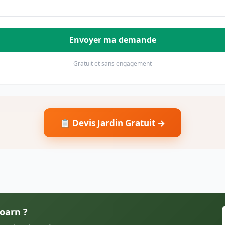
Envoyer ma demande
Gratuit et sans engagement
📋 Devis Jardin Gratuit →
roarn ?