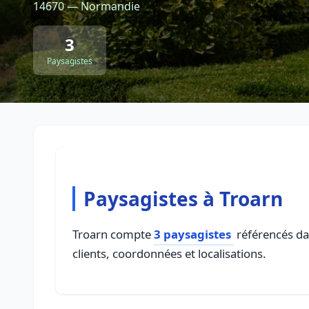
14670 — Normandie
3
Paysagistes
Paysagistes à Troarn
Troarn compte
3 paysagistes
référencés dan
clients, coordonnées et localisations.