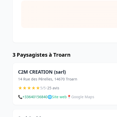
3 Paysagistes à Troarn
C2M CREATION (sarl)
14 Rue des Pérelles, 14670 Troarn
★
★
★
★
★
•
5/5
25 avis
📞
+33640156840
🌐
Site web
📍
Google Maps